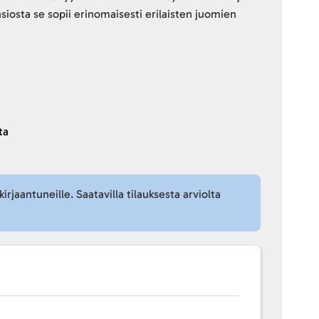
nsiosta se sopii erinomaisesti erilaisten juomien
ta
kirjaantuneille. Saatavilla tilauksesta arviolta