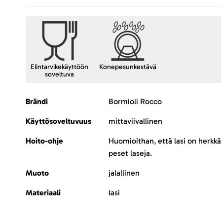
Elintarvikekäyttöön
Konepesunkestävä
soveltuva
Lisätietoja
Brändi
Bormioli Rocco
Käyttösoveltuvuus
mittaviivallinen
Hoito-ohje
Huomioithan, että lasi on herkkä
peset laseja.
Muoto
jalallinen
Materiaali
lasi