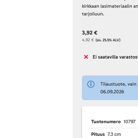
kirkkaan lasimateriaalin a
tarjoiluun.
3,92 €
4,92 €
(sis. 25.5% ALV)
Ei saatavilla varastos
Tilaustuote, vain 
06.09.2026
Tuotenumero
10797
Pituus
7.3 cm