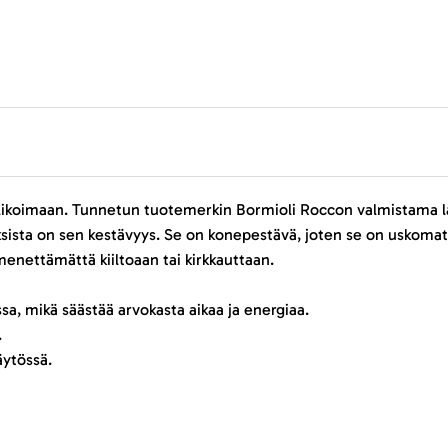
ivalikoimaan. Tunnetun tuotemerkin Bormioli Roccon valmistama l
ksista on sen kestävyys. Se on konepestävä, joten se on uskomatt
menettämättä kiiltoaan tai kirkkauttaan.
a, mikä säästää arvokasta aikaa ja energiaa.
.
äytössä.