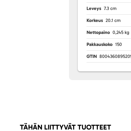
Leveys
7.3 cm
Korkeus
20.1 cm
Nettopaino
0,245 kg
Pakkauskoko
150
GTIN
800436089520
TÄHÄN LIITTYVÄT TUOTTEET