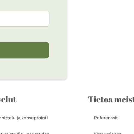
velut
Tietoa meis
nittelu ja konseptointi
Referenssit