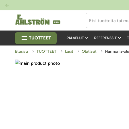
TUOTTEET
PALVELUT
REFERENSSIT
T
Etusivu
TUOTTEET
Lasit
Olutlasit
Harmonia-olu
Skip
to
Skip
the
to
end
the
of
beginning
the
of
images
the
gallery
images
gallery