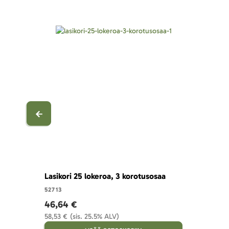
Lasikori 25 lokeroa, 3 korotusosaa
52713
46,64 €
58,53 €
(sis. 25.5% ALV)