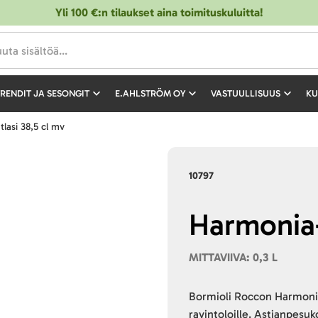
Yli 100 €:n tilaukset aina toimituskuluitta!
RENDIT JA SESONGIT
E.AHLSTRÖM OY
VASTUULLISUUS
KU
tlasi 38,5 cl mv
10797
Harmonia-
MITTAVIIVA: 0,3 L
Bormioli Roccon Harmonia-
ravintoloille. Astianpesu