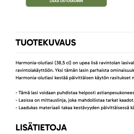
LISÄÄ OSTOSKORIIN
TUOTEKUVAUS
Harmonia-olutlasi (38,5 cl) on upea lisä ravintolan las
ravintolakäyttöön. Yksi tämän lasin parhaista ominaisuu
Harmonia-olutlasi kestää päivittäisen käytön rasitukset 
- Tämä lasi voidaan puhdistaa helposti astianpesukoneess
- Lasissa on mittauslinja, joka mahdollistaa tarkat kaadot
- Laadukas materiaali takaa kestävyyden päivittäisessä k
LISÄTIETOJA