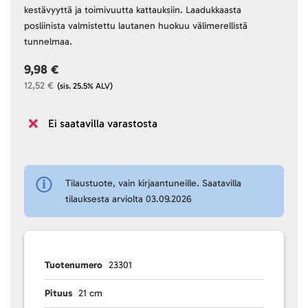
kestävyyttä ja toimivuutta kattauksiin. Laadukkaasta
posliinista valmistettu lautanen huokuu välimerellistä
tunnelmaa.
9,98 €
12,52 €
(sis. 25.5% ALV)
Ei saatavilla varastosta
Tilaustuote, vain kirjaantuneille. Saatavilla
tilauksesta arviolta 03.09.2026
Tuotenumero
23301
Pituus
21 cm