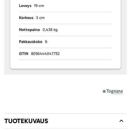
Leveys
19 cm
Korkeus
3 cm
Nettopaino
0,438 kg
Pakkauskoko
6
GTIN
8056444047752
TUOTEKUVAUS