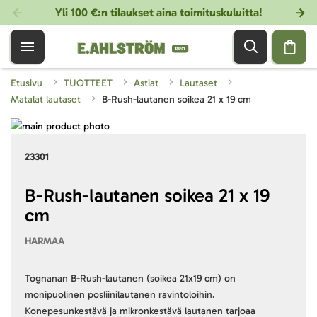
Yli 100 €:n tilaukset aina toimituskuluitta!
Etusivu
TUOTTEET
Astiat
Lautaset
Matalat lautaset
B-Rush-lautanen soikea 21 x 19 cm
Skip
to
Skip
23301
the
to
end
the
of
beginning
B-Rush-lautanen soikea 21 x 19
the
of
cm
images
the
gallery
images
HARMAA
gallery
Tognanan B-Rush-lautanen (soikea 21x19 cm) on
monipuolinen posliinilautanen ravintoloihin.
Konepesunkestävä ja mikronkestävä lautanen tarjoaa