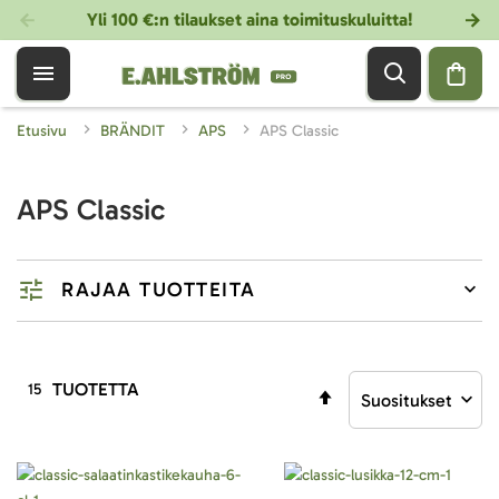
Yli 100 €:n tilaukset aina toimituskuluitta!
Etusivu
BRÄNDIT
APS
APS Classic
APS Classic
RAJAA TUOTTEITA
TUOTETTA
15
Aseta
laskevaan
järjestykseen