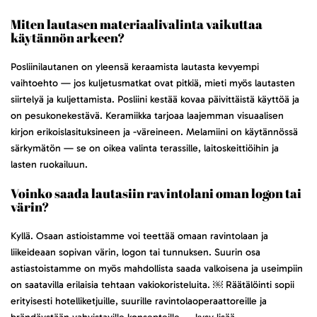
Miten lautasen materiaalivalinta vaikuttaa
käytännön arkeen?
Posliinilautanen on yleensä keraamista lautasta kevyempi
vaihtoehto — jos kuljetusmatkat ovat pitkiä, mieti myös lautasten
siirtelyä ja kuljettamista. Posliini kestää kovaa päivittäistä käyttöä ja
on pesukonekestävä. Keramiikka tarjoaa laajemman visuaalisen
kirjon erikoislasituksineen ja -väreineen. Melamiini on käytännössä
särkymätön — se on oikea valinta terassille, laitoskeittiöihin ja
lasten ruokailuun.
Voinko saada lautasiin ravintolani oman logon tai
värin?
Kyllä. Osaan astioistamme voi teettää omaan ravintolaan ja
liikeideaan sopivan värin, logon tai tunnuksen. Suurin osa
astiastoistamme on myös mahdollista saada valkoisena ja useimpiin
on saatavilla erilaisia tehtaan vakiokoristeluita. ￼ Räätälöinti sopii
erityisesti hotelliketjuille, suurille ravintolaoperaattoreille ja