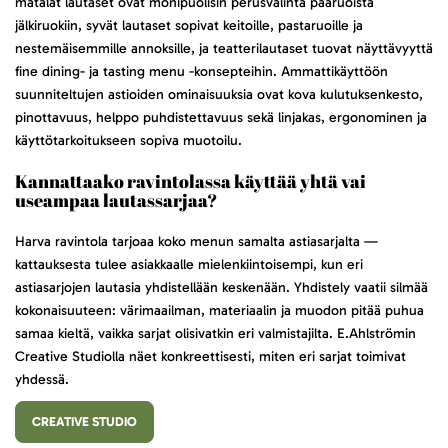
matalat lautaset ovat monipuolisin perusvalinta pääruoista
jälkiruokiin, syvät lautaset sopivat keitoille, pastaruoille ja
nestemäisemmille annoksille, ja teatterilautaset tuovat näyttävyyttä
fine dining- ja tasting menu -konsepteihin. Ammattikäyttöön
suunniteltujen astioiden ominaisuuksia ovat kova kulutuksenkesto,
pinottavuus, helppo puhdistettavuus sekä linjakas, ergonominen ja
käyttötarkoitukseen sopiva muotoilu.
Kannattaako ravintolassa käyttää yhtä vai
useampaa lautassarjaa?
Harva ravintola tarjoaa koko menun samalta astiasarjalta —
kattauksesta tulee asiakkaalle mielenkiintoisempi, kun eri
astiasarjojen lautasia yhdistellään keskenään. Yhdistely vaatii silmää
kokonaisuuteen: värimaailman, materiaalin ja muodon pitää puhua
samaa kieltä, vaikka sarjat olisivatkin eri valmistajilta. E.Ahlströmin
Creative Studiolla näet konkreettisesti, miten eri sarjat toimivat
yhdessä.
CREATIVE STUDIO