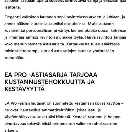
astioihin saadaan upeita kuoseja, kiinnostavia värejä ja erikoisempia
lasitteita.
Elegantti valkoinen lautanen sopii ravintolassa arkeen ja juhlaan, ja
annos pääsee lautasella kauniisti oikeuksiinsa. Myös lautasen
kuviointi tai persoonallisempi väritys luo annokselle upean kehyksen
ja ilmentää samalla ravintolasi uniikkia tyyliä. Harva ravintola tarjoaa
koko menun samalta astiasarjalta. Kattauksesta tulee asiakkaalle
mielenkiintoisempi, kun eri astiasarjojen lautasia yhdistellään
keskenään.
EA PRO -ASTIASARJA TARJOAA
KUSTANNUSTEHOKKUUTTA JA
KESTÄVYYTTÄ
EA Pro -sarjan lautaset on suunniteltu kestämään kovaa käyttöä –
ne ovat ihanteellisia ammattikeittiöihin, joissa laatu ja
käytännöllisyys kulkevat käsi kädessä. Kestävä rakenne ja helppo
pinottavuus tekevät niistä erinomaisen valinnan tehokkaaseen
arkeen.