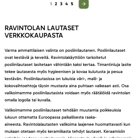
Sivu
You're currently reading page
Sivu
Sivu
Sivu
Sivu
1
2
3
4
5
RAVINTOLAN LAUTASET
VERKKOKAUPASTA
Varma ammattilaisen valinta on posliinilautanen. Posliinilautaset
ovat kestäviä ja keveitä. Ravintolakäyttöön tarkoitetut
posliinilautaset lasitetaan vähintään kaksi kertaa. Timantinluja lasite
tekee lautasesta myös hygieenisen ja kovaa kulutusta ja pesua
kestävän. Posliinilautasissa on lukuisia väri-, malli- ja
kokovaihtoehtoja täysin mustasta aina puhtaan valkeaan asti. Osa
valikoimamme posliinilautasista voidaan myös räätälöidä ravintolan
omalla logolla tai kuvalla.
Valikoimamme posliinilautaset tehdään muutamia poikkeuksia
lukuun ottamatta Euroopassa paikallisesta raaka-
aineesta. Ravintolalautasten valikoima laajenee huomattavasti kun
mukaan otetaan myös keramiikasta tehdyt lautaset. Keraamisiin