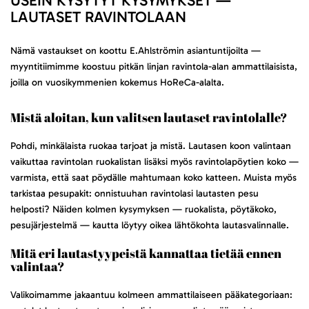
USEIN KYSYTYT KYSYMYKSET —
LAUTASET RAVINTOLAAN
Nämä vastaukset on koottu E.Ahlströmin asiantuntijoilta —
myyntitiimimme koostuu pitkän linjan ravintola-alan ammattilaisista,
joilla on vuosikymmenien kokemus HoReCa-alalta.
Mistä aloitan, kun valitsen lautaset ravintolalle?
Pohdi, minkälaista ruokaa tarjoat ja mistä. Lautasen koon valintaan
vaikuttaa ravintolan ruokalistan lisäksi myös ravintolapöytien koko —
varmista, että saat pöydälle mahtumaan koko katteen. Muista myös
tarkistaa pesupakit: onnistuuhan ravintolasi lautasten pesu
helposti? Näiden kolmen kysymyksen — ruokalista, pöytäkoko,
pesujärjestelmä — kautta löytyy oikea lähtökohta lautasvalinnalle.
Mitä eri lautastyypeistä kannattaa tietää ennen
valintaa?
Valikoimamme jakaantuu kolmeen ammattilaiseen pääkategoriaan: