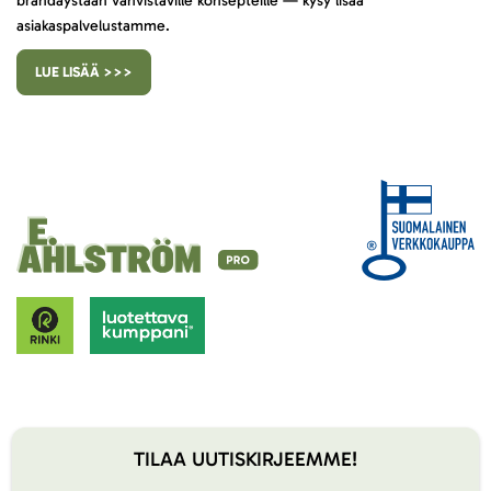
brändäystään vahvistaville konsepteille — kysy lisää
asiakaspalvelustamme.
LUE LISÄÄ >>>
TILAA UUTISKIRJEEMME!