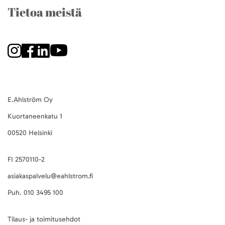
Tietoa meistä
E.Ahlström Oy
Kuortaneenkatu 1
00520 Helsinki
FI 2570110-2
asiakaspalvelu@eahlstrom.fi
Puh.
010 3495 100
Tilaus- ja toimitusehdot