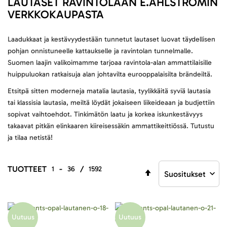
LAUTASET RAVINTOLAAN E.AHLSTRÖMIN
VERKKOKAUPASTA
Laadukkaat ja kestävyydestään tunnetut lautaset luovat täydellisen
pohjan onnistuneelle kattaukselle ja ravintolan tunnelmalle.
Suomen laajin valikoimamme tarjoaa ravintola-alan ammattilaisille
huippuluokan ratkaisuja alan johtavilta eurooppalaisilta brändeiltä.
Etsitpä sitten moderneja matalia lautasia, tyylikkäitä syviä lautasia
tai klassisia lautasia, meiltä löydät jokaiseen liikeideaan ja budjettiin
sopivat vaihtoehdot. Tinkimätön laatu ja korkea iskunkestävyys
takaavat pitkän elinkaaren kiireisessäkin ammattikeittiössä. Tutustu
ja tilaa netistä!
TUOTTEET
-
/
1
36
1592
Aseta
laskevaan
järjestykseen
Uutuus
Uutuus