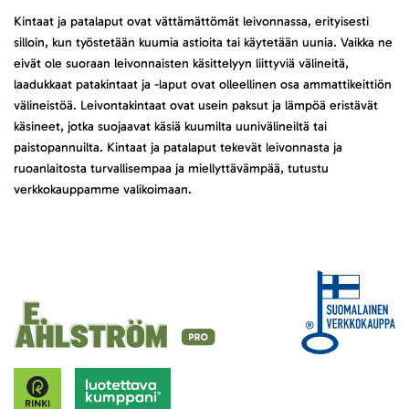
Kintaat ja patalaput ovat vättämättömät leivonnassa, erityisesti
silloin, kun työstetään kuumia astioita tai käytetään uunia. Vaikka ne
eivät ole suoraan leivonnaisten käsittelyyn liittyviä välineitä,
laadukkaat patakintaat ja -laput ovat olleellinen osa ammattikeittiön
välineistöä. Leivontakintaat ovat usein paksut ja lämpöä eristävät
käsineet, jotka suojaavat käsiä kuumilta uunivälineiltä tai
paistopannuilta. Kintaat ja patalaput tekevät leivonnasta ja
ruoanlaitosta turvallisempaa ja miellyttävämpää, tutustu
verkkokauppamme valikoimaan.