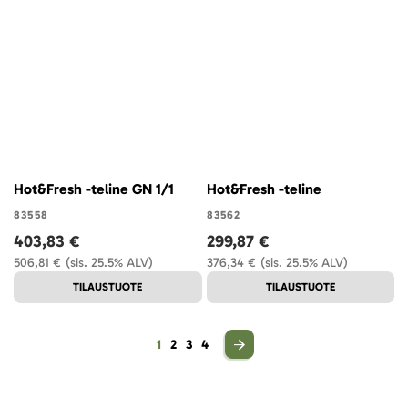
Hot&Fresh -teline GN 1/1
Hot&Fresh -teline
83558
83562
403,83 €
299,87 €
506,81 €
(sis. 25.5% ALV)
376,34 €
(sis. 25.5% ALV)
TILAUSTUOTE
TILAUSTUOTE
Sivu
You're currently reading page
Sivu
Sivu
Sivu
1
2
3
4