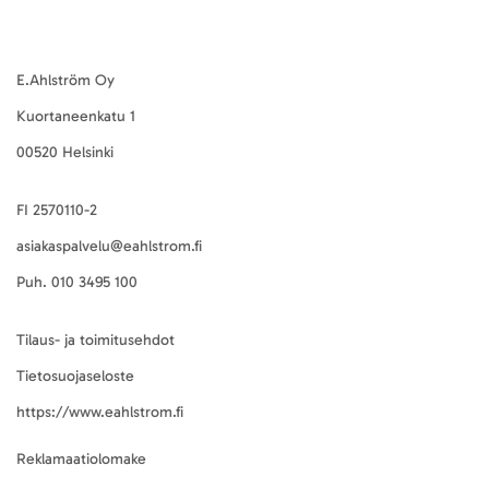
E.Ahlström Oy
Kuortaneenkatu 1
00520 Helsinki
FI 2570110-2
asiakaspalvelu@eahlstrom.fi
Puh.
010 3495 100
Tilaus- ja toimitusehdot
Tietosuojaseloste
https://www.eahlstrom.fi
Reklamaatiolomake