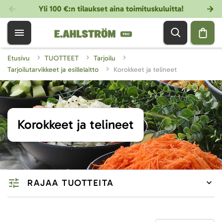
Yli 100 €:n tilaukset aina toimituskuluitta!
Etusivu
TUOTTEET
Tarjoilu
Tarjoilutarvikkeet ja esillelaitto
Korokkeet ja telineet
Korokkeet ja telineet
RAJAA TUOTTEITA