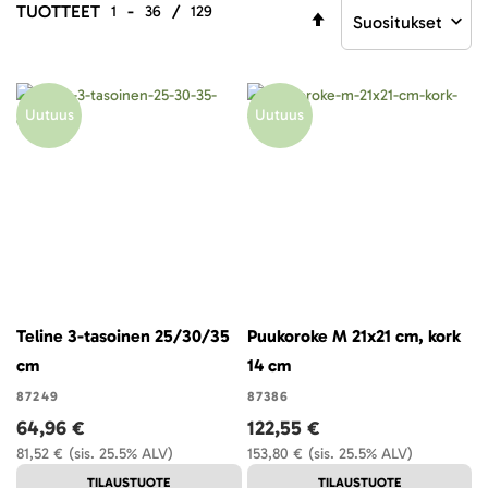
TUOTTEET
-
/
1
36
129
Aseta
laskevaan
järjestykseen
Uutuus
Uutuus
Teline 3-tasoinen 25/30/35
Puukoroke M 21x21 cm, kork
cm
14 cm
87249
87386
64,96 €
122,55 €
81,52 €
(sis. 25.5% ALV)
153,80 €
(sis. 25.5% ALV)
TILAUSTUOTE
TILAUSTUOTE