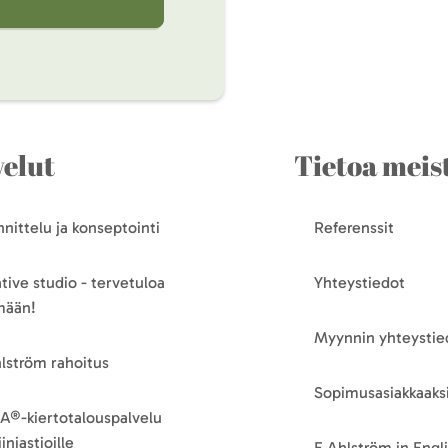
velut
Tietoa meis
nittelu ja konseptointi
Referenssit
tive studio - tervetuloa
Yhteystiedot
mään!
Myynnin yhteystie
lström rahoitus
Sopimusasiakkaaksi
A®-kiertotalouspalvelu
iniastioille
E.Ahlström in Engl