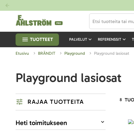
TUOTTEET
PALVELUT
REFERENSSIT
T
Etusivu
BRÄNDIT
Playground
Playground lasiosat
Playground lasiosat
TUO
8
RAJAA TUOTTEITA
Listausvalinnat
Heti toimitukseen