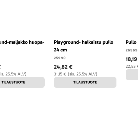
und-maljakko huopa-
Playground- halkaistu pullo
Pullo
24 cm
26569
25990
18,19
€
24,82 €
22,83 
sis. 25.5% ALV)
31,15 €
(sis. 25.5% ALV)
TILAUSTUOTE
TILAUSTUOTE