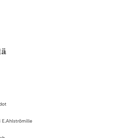
tä
dot
 E.Ahlströmille
ish