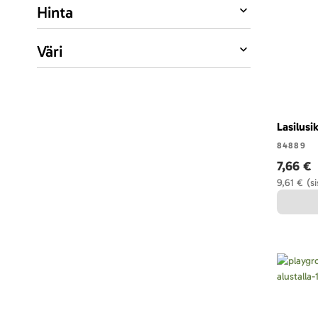
Hinta
Väri
Lasilusi
84889
7,66 €
9,61 €
(s