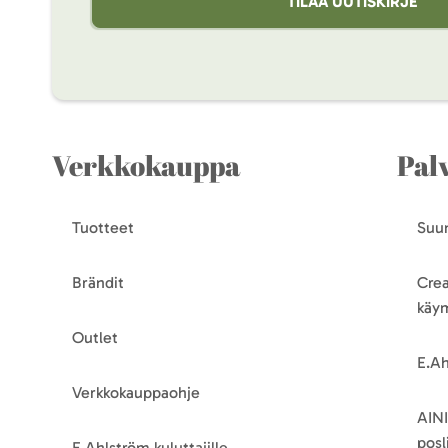
TILAA UUTISKIRJE
Verkkokauppa
Pal
Tuotteet
Suun
Brändit
Crea
käy
Outlet
E.Ah
Verkkokauppaohje
AINI
posli
E.Ahlström kuluttajille