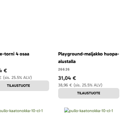
-torni 4 osaa
Playground-maljakko huopa-
alustalla
4 €
26626
31,04 €
€
(sis. 25.5% ALV)
38,96 €
(sis. 25.5% ALV)
TILAUSTUOTE
TILAUSTUOTE