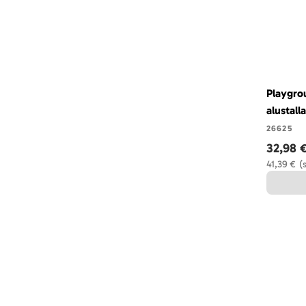
Playgro
alustalla
26625
32,98 
41,39 €
(