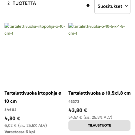
TUOTETTA
2
Aseta
laskevaan
järjestykseen
Tartalettivuoka irtopohja ø
Tartalettivuoka ø 10,5x1,8 cm
10 cm
43373
43,80 €
84682
54,97 €
(sis. 25.5% ALV)
4,80 €
6,02 €
(sis. 25.5% ALV)
TILAUSTUOTE
Varastossa 6 kpl