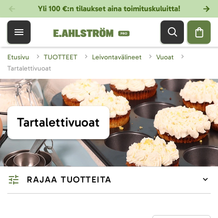
Yli 100 €:n tilaukset aina toimituskuluitta!
Etusivu
TUOTTEET
Leivontavälineet
Vuoat
Tartalettivuoat
Tartalettivuoat
RAJAA TUOTTEITA