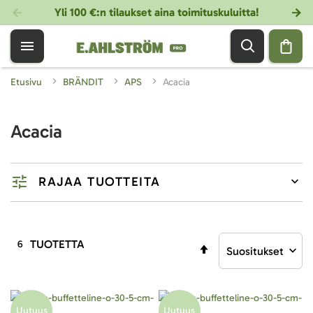
Yli 100 €:n tilaukset aina toimituskuluitta!
Etusivu
BRÄNDIT
APS
Acacia
Acacia
RAJAA TUOTTEITA
TUOTETTA
6
Aseta
laskevaan
järjestykseen
Uutuus
Uutuus