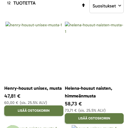
TUOTETTA
12
Aseta
laskevaan
järjestykseen
Henry-housut unisex, musta
Helena-housut naisten,
47,81 €
himmeänmusta
60,00 €
(sis. 25.5% ALV)
58,73 €
73,71 €
(sis. 25.5% ALV)
LISÄÄ OSTOSKORIIN
LISÄÄ OSTOSKORIIN