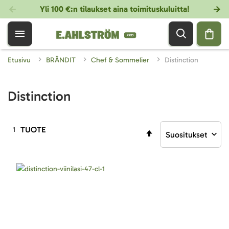
Yli 100 €:n tilaukset aina toimituskuluitta!
Etusivu
BRÄNDIT
Chef & Sommelier
Distinction
Distinction
TUOTE
1
Aseta
laskevaan
järjestykseen