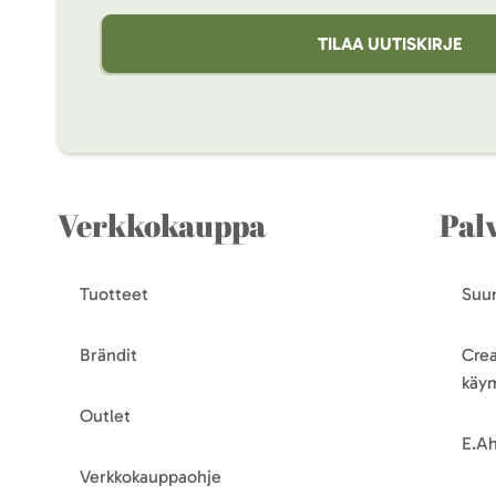
TILAA UUTISKIRJE
Verkkokauppa
Pal
Tuotteet
Suun
Brändit
Crea
käy
Outlet
E.Ah
Verkkokauppaohje