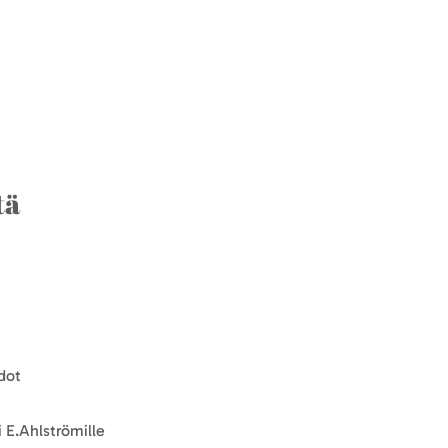
tä
dot
 E.Ahlströmille