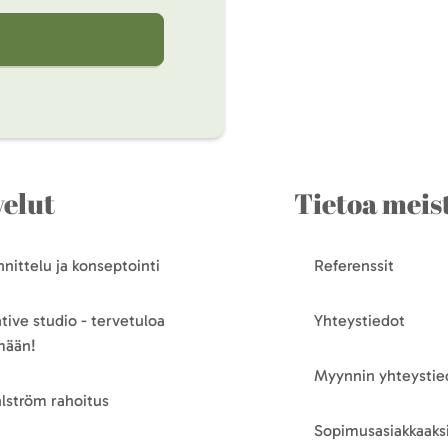
velut
Tietoa meis
nittelu ja konseptointi
Referenssit
tive studio - tervetuloa
Yhteystiedot
mään!
Myynnin yhteystie
lström rahoitus
Sopimusasiakkaaksi