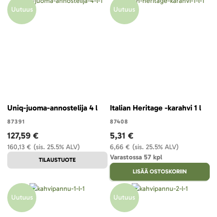
Uutuus
Uutuus
Uniq-juoma-annostelija 4 l
Italian Heritage -karahvi 1 l
87391
87408
127,59 €
5,31 €
160,13 €
(sis. 25.5% ALV)
6,66 €
(sis. 25.5% ALV)
Varastossa 57 kpl
TILAUSTUOTE
LISÄÄ OSTOSKORIIN
Uutuus
Uutuus