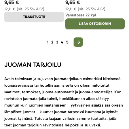
9,65 €
9,65 €
12,11 €
(sis. 25.5% ALV)
12,11 €
(sis. 25.5% ALV)
Varastossa 22 kpl
TILAUSTUOTE
LISÄÄ OSTOSKORIIN
Sivu
You're currently reading page
Sivu
Sivu
Sivu
Sivu
1
2
3
4
5
JUOMAN TARJOILU
Avain toimivaan ja sujuvaan juomatarjoiluun esimerkiksi kiireisessä
lounasserviisissä tai hotellin aamiaisella on oikein mitoitetut
kaatimet, termokset, juoma-automaatit ja juoma-annostelijat. Kun
ravintolan juomatarjoilu toimii, henkilökunnan aikaa säästyy
muuhun kuin juomien kaatamiseen. Tyytyväinen asiakas saa oikean
lämpöiset juomat – kuumat juomat tarpeeksi kuumana ja kylmät
juomat kylmänä. Tutustu laajaan valikoimaamme tuotteita, joilla
teet juoman tarjoilun ravintolassa helpoksi ja sujuvaksi.