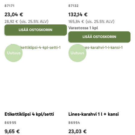
87171
87132
23,04 €
132,14 €
28,92 €
(sis. 25.5% ALV)
165,84 €
(sis. 25.5% ALV)
Varastossa 1 kpl
LISÄÄ OSTOSKORIIN
LISÄÄ OSTOSKORIIN
Uutuus
Uutuus
Etikettiklipsi 4 kpl/setti
Lines-karahvi 1 l + kansi
86955
86954
9,65 €
23,03 €