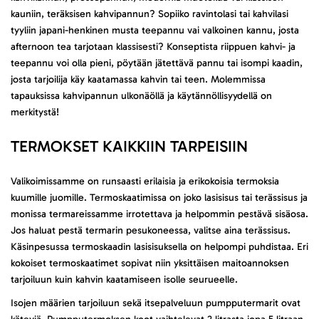
kauniin, teräksisen kahvipannun? Sopiiko ravintolasi tai kahvilasi
tyyliin japani-henkinen musta teepannu vai valkoinen kannu, josta
afternoon tea tarjotaan klassisesti? Konseptista riippuen kahvi- ja
teepannu voi olla pieni, pöytään jätettävä pannu tai isompi kaadin,
josta tarjoilija käy kaatamassa kahvin tai teen. Molemmissa
tapauksissa kahvipannun ulkonäöllä ja käytännöllisyydellä on
merkitystä!
TERMOKSET KAIKKIIN TARPEISIIN
Valikoimissamme on runsaasti erilaisia ja erikokoisia termoksia
kuumille juomille. Termoskaatimissa on joko lasisisus tai terässisus ja
monissa termareissamme irrotettava ja helpommin pestävä sisäosa.
Jos haluat pestä termarin pesukoneessa, valitse aina terässisus.
Käsinpesussa termoskaadin lasisisuksella on helpompi puhdistaa. Eri
kokoiset termoskaatimet sopivat niin yksittäisen maitoannoksen
tarjoiluun kuin kahvin kaatamiseen isolle seurueelle.
Isojen määrien tarjoiluun sekä itsepalveluun pumpputermarit ovat