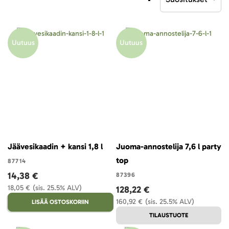
laskevaan
järjestykseen
Uutuus
Uutuus
Jäävesikaadin + kansi 1,8 l
Juoma-annostelija 7,6 l party
top
87714
14,38 €
87396
18,05 €
(sis. 25.5% ALV)
128,22 €
160,92 €
(sis. 25.5% ALV)
LISÄÄ OSTOSKORIIN
TILAUSTUOTE