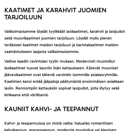
KAATIMET JA KARAHVIT JUOMIEN
TARJOILUUN
Valikoimastamme löydät tyylikkäät lasikaatimet, karahvit ja lasipullot
sekä muovikaatimet juomien tarjoiluun. Löydät myös pienet
teräksiset kaatimet maidon tarjoiluun ja baristakaatimet maidon
vaahdotukseen laajasta valikoimastamme.
Valitse kaadin ravintolan tyylin mukaan. Modernisti muotoillut
lasikaatimet tuovat kauniin lisän kattaukseen. Kätevät muoviset
jäävesikaatimet ovat käteviä varsinkin isommille asiakasryhmille.
Kaatimen kansi estää jääpaloja päätymästä ensimmäisen asiakkaan
lasiin. Rennompiin kattauksiin sopivat lasipullot, joita löytyy sekä
kirkkaana että värillisenä.
KAUNIIT KAHVI- JA TEEPANNUT
Kahvi- ja teepannuissa on mistä valita: haluatko romanttisen
kahvikannun, pressopannun, modernia muotoilua vai klassisen