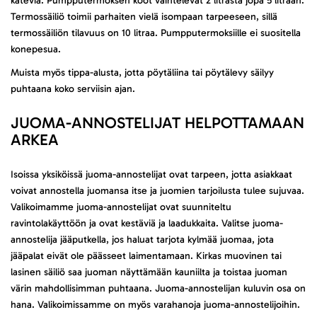
käteviä. Pumpputermoksen koot vaihtelevat 2 litrasta jopa 5 litraan.
Termossäiliö toimii parhaiten vielä isompaan tarpeeseen, sillä
termossäiliön tilavuus on 10 litraa. Pumpputermoksiille ei suositella
konepesua.
Muista myös tippa-alusta, jotta pöytäliina tai pöytälevy säilyy
puhtaana koko serviisin ajan.
JUOMA-ANNOSTELIJAT HELPOTTAMAAN
ARKEA
Isoissa yksiköissä juoma-annostelijat ovat tarpeen, jotta asiakkaat
voivat annostella juomansa itse ja juomien tarjoilusta tulee sujuvaa.
Valikoimamme juoma-annostelijat ovat suunniteltu
ravintolakäyttöön ja ovat kestäviä ja laadukkaita. Valitse juoma-
annostelija jääputkella, jos haluat tarjota kylmää juomaa, jota
jääpalat eivät ole päässeet laimentamaan. Kirkas muovinen tai
lasinen säiliö saa juoman näyttämään kauniilta ja toistaa juoman
värin mahdollisimman puhtaana. Juoma-annostelijan kuluvin osa on
hana. Valikoimissamme on myös varahanoja juoma-annostelijoihin.