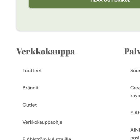
Verkkokauppa
Pal
Tuotteet
Suun
Brändit
Crea
käy
Outlet
E.Ah
Verkkokauppaohje
AINI
posli
E.Ahlström kuluttajille