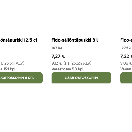
löntäpurkki 12,5 cl
Fido-säilöntäpurkki 3 l
Fido-
10763
10762
7,27 €
7,22 
is. 25.5% ALV)
9,12 €
(sis. 25.5% ALV)
9,06 €
a 151 kpl
Varastossa 58 kpl
Varast
Ä OSTOSKORIIN 6 KPL
LISÄÄ OSTOSKORIIN