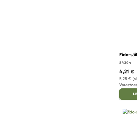
Fido-säi
84304
4,21 €
5,28 €
(s
Varastoss
L