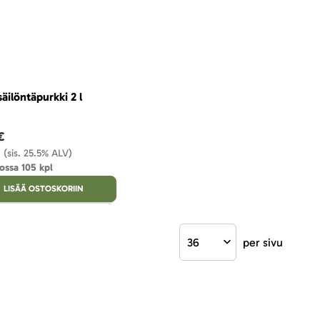
säilöntäpurkki 2 l
€
(sis. 25.5% ALV)
ossa 105 kpl
LISÄÄ OSTOSKORIIN
per sivu