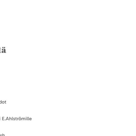
tä
dot
 E.Ahlströmille
ish