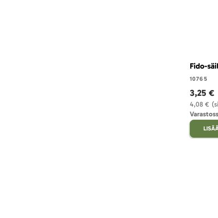
Fido-säi
10765
3,25 €
4,08 €
(s
Varastoss
LISÄ