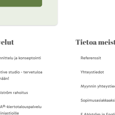
velut
Tietoa meis
nittelu ja konseptointi
Referenssit
tive studio - tervetuloa
Yhteystiedot
mään!
Myynnin yhteystie
lström rahoitus
Sopimusasiakkaaksi
A®-kiertotalouspalvelu
iniastioille
E.Ahlström in Engl