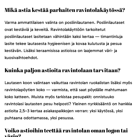
Mikä astia kestää parhaiten ravintolakäytössä?
Varma ammattilaisen valinta on posliinilautanen. Posliinilautaset
ovat kestäviä ja keveitä. Ravintolakäyttöön tarkoitetut
posliinilautaset lasitetaan vähintään kaksi kertaa — timantinluja
lasite tekee lautasesta hygieenisen ja kovaa kulutusta ja pesua
kestävän. Lisäksi keraamisissa astioissa on laajemmat väri- ja
kuosivaihtoehdot.
Kuinka paljon astioita ravintolaan tarvitaan?
Lautasen koon valintaan vaikuttaa ravintolan ruokalistan lisäksi myös
ravintolapöytien koko — varmista, että saat pöydälle mahtumaan
koko katteen. Muista myös tarkistaa pesupakit: onnistuuko
ravintolasi lautasten pesu helposti? Yleinen nyrkkisääntö on hankkia
astioita 2,5–3 kertaa asiakaspaikkojen verran: yksi käytössä, yksi
puhtaana odottamassa, yksi pesussa.
Voiko astioihin teettää ravintolan oman logon tai
värin?