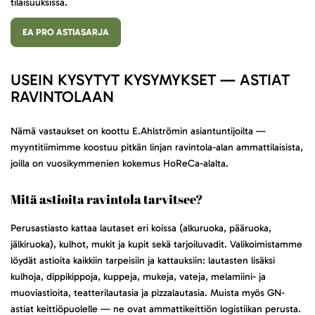
tilaisuuksissa.
EA PRO ASTIASARJA
USEIN KYSYTYT KYSYMYKSET — ASTIAT
RAVINTOLAAN
Nämä vastaukset on koottu E.Ahlströmin asiantuntijoilta —
myyntitiimimme koostuu pitkän linjan ravintola-alan ammattilaisista,
joilla on vuosikymmenien kokemus HoReCa-alalta.
Mitä astioita ravintola tarvitsee?
Perusastiasto kattaa lautaset eri koissa (alkuruoka, pääruoka,
jälkiruoka), kulhot, mukit ja kupit sekä tarjoiluvadit. Valikoimistamme
löydät astioita kaikkiin tarpeisiin ja kattauksiin: lautasten lisäksi
kulhoja, dippikippoja, kuppeja, mukeja, vateja, melamiini- ja
muoviastioita, teatterilautasia ja pizzalautasia. Muista myös GN-
astiat keittiöpuolelle — ne ovat ammattikeittiön logistiikan perusta.