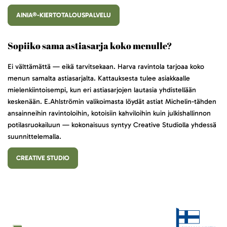
AINIA®-KIERTOTALOUSPALVELU
Sopiiko sama astiasarja koko menulle?
Ei välttämättä — eikä tarvitsekaan. Harva ravintola tarjoaa koko
menun samalta astiasarjalta. Kattauksesta tulee asiakkaalle
mielenkiintoisempi, kun eri astiasarjojen lautasia yhdistellään
keskenään. E.Ahlströmin valikoimasta löydät astiat Michelin-tähden
ansainneihin ravintoloihin, kotoisiin kahviloihin kuin julkishallinnon
potilasruokailuun — kokonaisuus syntyy Creative Studiolla yhdessä
suunnittelemalla.
CREATIVE STUDIO