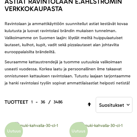
ASTIAT RAVINTOLAAN E.AHLSTRÖMIN
VERKKOKAUPASTA
Ravintolaan ja ammattikäyttöön suunnitellut astiat kestävät kovaa
kulutusta ja luovat ravintolasi brändin mukaisen tunnelman.
Valikoimamme on Suomen laajin: löydät meiltä huippulaatuiset
lautaset, kulhot, kupit, vadit sekä pizzalautaset alan johtavilta
eurooppalaisilta brändeiltä.
Seuraamme kattaustrendejä ja tuomme uutuuksia valikoimaan
useasti vuodessa. Korkea laatu ja persoonallinen ilme takaavat
onnistuneen kattauksen ravintolaan. Tutustu laajaan tarjontaamme
ja hanki ravintolasi tyyliin sopivat ammattilaisastiat helposti netistä!
TUOTTEET
-
/
1
36
3486
Aseta
laskevaan
järjestykseen
Uutuus
Uutuus