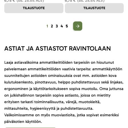
6,78 €
(sis. 25.5% ALV)
6,78 €
(sis. 25.5% ALV)
TILAUSTUOTE
TILAUSTUOTE
Sivu
You're currently reading page
Sivu
Sivu
Sivu
Sivu
1
2
3
4
5
ASTIAT JA ASTIASTOT RAVINTOLAAN
Laaja astiavalikoima ammattikeittiöiden tarpeisiin on hioutunut
palvelemaan ammattikeittiöiden vaativia tarpeita: ammattikäyttöön
suunniteltujen astioiden ominaisuuksia ovat mm. astioiden kova
kulutuksenkesto, pinottavuus, helppo puhdistettavuus sekä linjakas,
ergonominen ja käyttötarkoitukseen sopiva muotoilu. Oma juttunsa
on julkishallinnon tarpeisiin sopiva astiasto, joissa on mietitty
erityisen tarkasti toiminnallisuutta, värejä, muotokieltä,
mittasuhteita, hygieenisyyttä ja puhdistettavuutta.
Valikoimissamme on myös muoviastioita, jotka sopivat esimerkiksi
päiväkotien käyttöön.