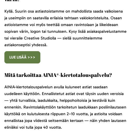
Kyllä. Suurin osa astiastoistamme on mahdollista saada valkoisena
ja useimpiin on saatavilla erilaisia tehtaan vakiokoristeluita. Osaan
astioistamme voi myös teettää omaan ravintolaan ja liikeideaan
sopivan värin, logon tai tunnuksen. Kysy lisää asiakaspalvelustamme
tai vieraile Creative Studiolla — siellä suunnittelemme
astiakonseptisi yhdessä.
LUE LISÄÄ >>>
Mitä tarkoittaa AINIA®-kiertotalouspalvelu?
AINIA-kiertotalouspalvelun avulla kuluneet astiat saadaan
uudelleen käyttöön. Ennallistetut astiat ovat täysin uuden veroisia
— yhtä turvallisia, laadukkaita, helppohoitoisia ja kestäviä kuin
ennenkin. Ravintolakäyttöön tarkoitetun laadukkaan posliinilautasen
käyttöikä on kulutuksesta riippuen 2–10 vuotta, ja astioita voidaan
ennallistaa jopa viidestä seitsemään kertaan — näin yhden lautasen
eliniäksi voi tulla jopa 40 vuotta.