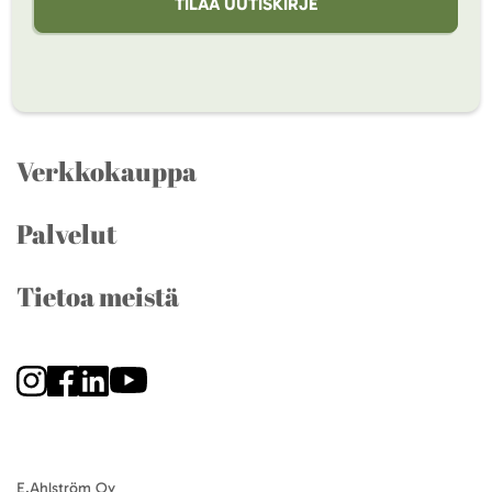
TILAA UUTISKIRJE
Verkkokauppa
Palvelut
Tietoa meistä
E.Ahlström Oy