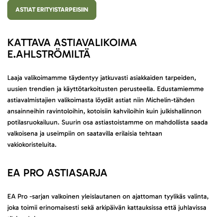
ASTIAT ERITYISTARPEISIIN
KATTAVA ASTIAVALIKOIMA
E.AHLSTRÖMILTÄ
Laaja valikoimamme täydentyy jatkuvasti asiakkaiden tarpeiden,
uusien trendien ja käyttötarkoitusten perusteella. Edustamiemme
astiavalmistajien valikoimasta löydät astiat niin Michelin-tähden
ansainneihin ravintoloihin, kotoisiin kahviloihin kuin julkishallinnon
potilasruokailuun. Suurin osa astiastoistamme on mahdollista saada
valkoisena ja useimpiin on saatavilla erilaisia tehtaan
vakiokoristeluita.
EA PRO ASTIASARJA
EA Pro -sarjan valkoinen yleislautanen on ajattoman tyylikäs valinta,
joka toimii erinomaisesti sekä arkipäivän kattauksissa että juhlavissa