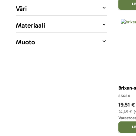
L
Väri
Materiaali
Muoto
Brixen-s
85680
19,51 €
24,49 €
(
Varastoss
L