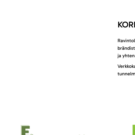
KOR
Ravintol
brändist
ja yhten
Verkkoka
tunnelma