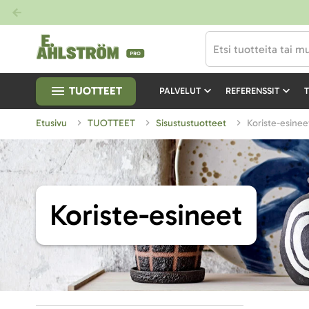
TUOTTEET
PALVELUT
REFERENSSIT
T
Etusivu
TUOTTEET
Sisustustuotteet
Koriste-esinee
Koriste-esineet