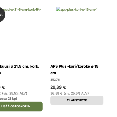
et
kuusi ø 21,5 cm, kork.
APS Plus -kori/koroke ø 15
m
cm
35276
0 €
29,39 €
€
(sis. 25.5% ALV)
36,88 €
(sis. 25.5% ALV)
ossa 21 kpl
TILAUSTUOTE
LISÄÄ OSTOSKORIIN