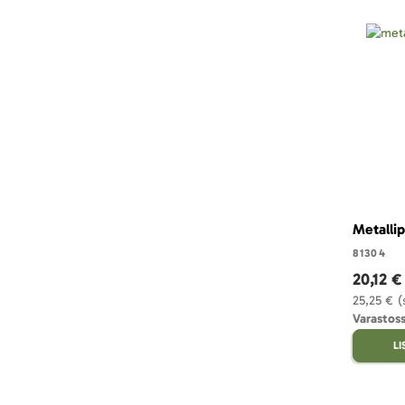
Metallip
81304
20,12 €
25,25 €
(
Varastoss
L