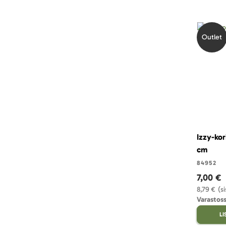
Outlet
Izzy-kor
cm
84952
7,00 €
8,79 €
(s
Varastoss
L