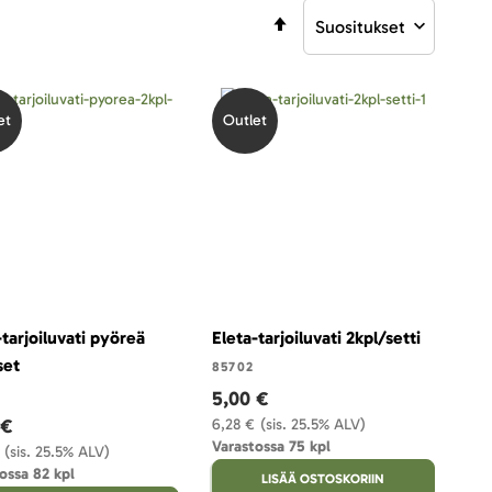
Aseta
laskevaan
järjestykseen
et
Outlet
-tarjoiluvati pyöreä
Eleta-tarjoiluvati 2kpl/setti
set
85702
5,00 €
 €
6,28 €
(sis. 25.5% ALV)
Varastossa 75 kpl
(sis. 25.5% ALV)
ossa 82 kpl
LISÄÄ OSTOSKORIIN