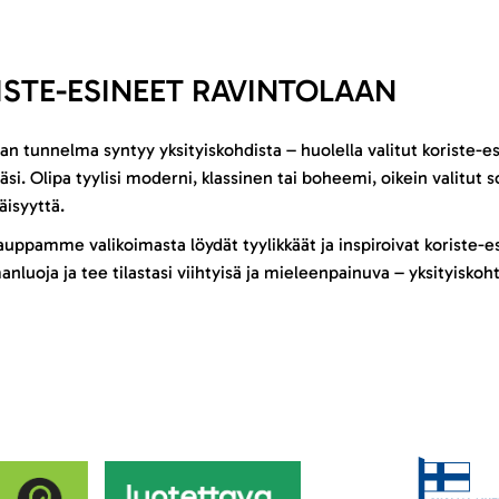
ISTE-ESINEET RAVINTOLAAN
an tunnelma syntyy yksityiskohdista – huolella valitut koriste-es
äsi. Olipa tyylisi moderni, klassinen tai boheemi, oikein valitu
äisyyttä.
uppamme valikoimasta löydät tyylikkäät ja inspiroivat koriste-esi
nluoja ja tee tilastasi viihtyisä ja mieleenpainuva – yksityiskoht