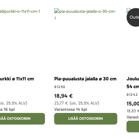
Outl
urkki ø 11x11 cm
Pia-puualusta jalalla ø 30 cm
Joulu
54 c
81250
18,94 €
81242
15,0
sis. 25.5% ALV)
23,77 €
(sis. 25.5% ALV)
a 16 kpl
Varastossa 14 kpl
18,83 
Varast
ISÄÄ OSTOSKORIIN
LISÄÄ OSTOSKORIIN