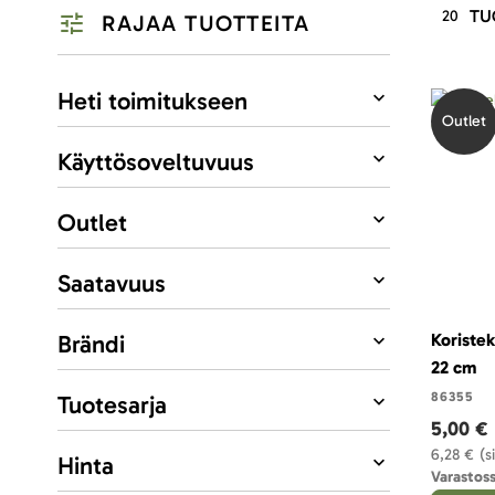
TU
20
RAJAA TUOTTEITA
Listausvalinnat
Heti toimitukseen
Outlet
Käyttösoveltuvuus
Outlet
Saatavuus
Brändi
Koristek
22 cm
86355
Tuotesarja
5,00 €
6,28 €
(s
Hinta
Varastoss