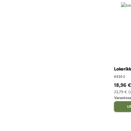
Lokerikk
65302
18,96 
23,79 €
(
Varastoss
L