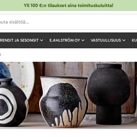
Yli 100 €:n tilaukset aina toimituskuluitta!
RENDIT JA SESONGIT
E.AHLSTRÖM OY
VASTUULLISUUS
KU
t