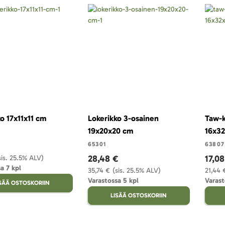
o 17x11x11 cm
Lokerikko 3-osainen
Taw-k
19x20x20 cm
16x32
€
65301
63807
28,48 €
17,08
sis. 25.5% ALV)
a 7 kpl
35,74 €
(sis. 25.5% ALV)
21,44 
Varastossa 5 kpl
Varast
ISÄÄ OSTOSKORIIN
LISÄÄ OSTOSKORIIN