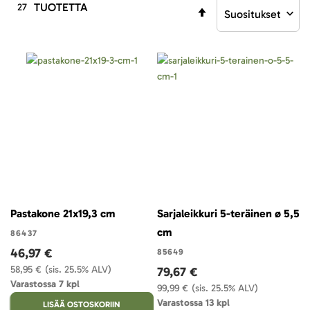
TUOTETTA
27
Aseta
laskevaan
järjestykseen
Pastakone 21x19,3 cm
Sarjaleikkuri 5-teräinen ø 5,5
cm
86437
46,97 €
85649
58,95 €
(sis. 25.5% ALV)
79,67 €
Varastossa 7 kpl
99,99 €
(sis. 25.5% ALV)
Varastossa 13 kpl
LISÄÄ OSTOSKORIIN