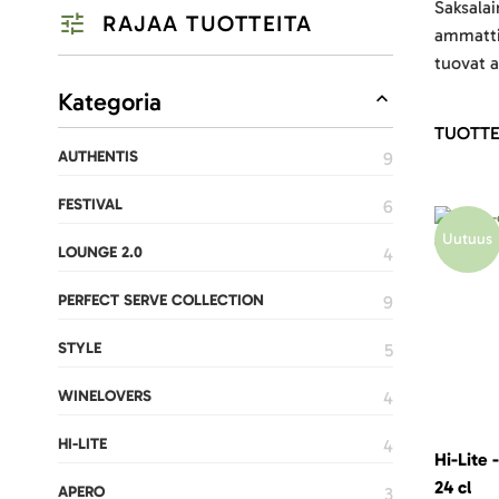
Saksalai
RAJAA TUOTTEITA
ammattit
tuovat a
Listausvalinnat
Kategoria
TUOTTE
AUTHENTIS
TUOTETTA
9
FESTIVAL
TUOTETTA
6
Uutuus
LOUNGE 2.0
TUOTETTA
4
PERFECT SERVE COLLECTION
TUOTETTA
9
STYLE
TUOTETTA
5
WINELOVERS
TUOTETTA
4
HI-LITE
TUOTETTA
4
Hi-Lite 
24 cl
APERO
TUOTETTA
3