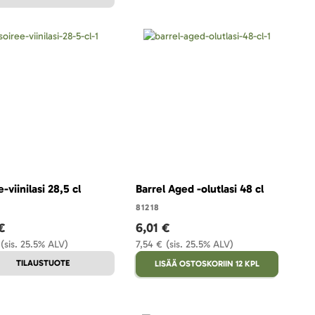
-viinilasi 28,5 cl
Barrel Aged -olutlasi 48 cl
81218
€
6,01 €
(sis. 25.5% ALV)
7,54 €
(sis. 25.5% ALV)
TILAUSTUOTE
LISÄÄ OSTOSKORIIN 12 KPL