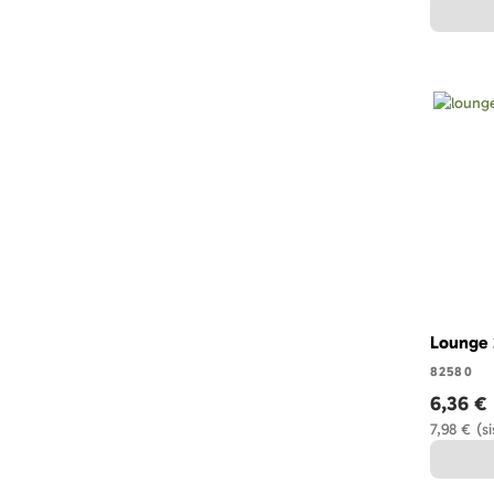
Lounge 2
82580
6,36 €
7,98 €
(s