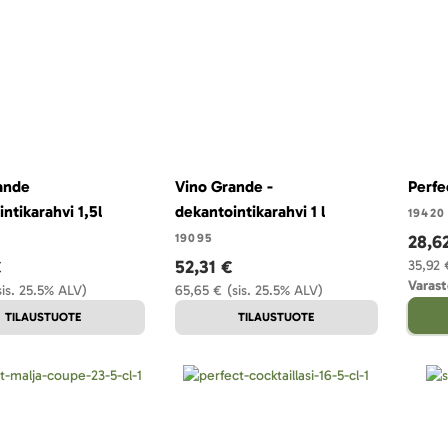
ande
Vino Grande -
Perfe
ntikarahvi 1,5l
dekantointikarahvi 1 l
19420
19095
28,6
€
52,31 €
35,92 
Varast
sis. 25.5% ALV)
65,65 €
(sis. 25.5% ALV)
TILAUSTUOTE
TILAUSTUOTE