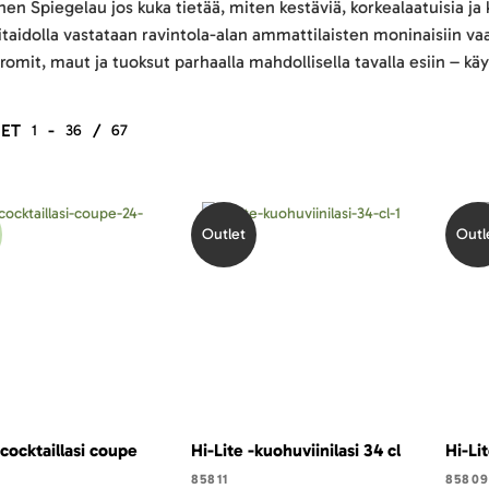
nen Spiegelau jos kuka tietää, miten kestäviä, korkealaatuisia ja 
aidolla vastataan ravintola-alan ammattilaisten moninaisiin vaa
romit, maut ja tuoksut parhaalla mahdollisella tavalla esiin – kä
ET
-
/
1
36
67
Outlet
Outl
-cocktaillasi coupe
Hi-Lite -kuohuviinilasi 34 cl
Hi-Lit
85811
85809