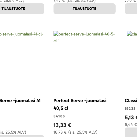
is. 25.5% ALV)
7,47 €
(sis. 25.5% ALV)
7,47 €
TILAUSTUOTE
TILAUSTUOTE
Serve -juomalasi 41
Perfect Serve -juomalasi
Class
40,5 cl
19238
84105
5,13 
€
13,33 €
6,44 €
sis. 25.5% ALV)
16,73 €
(sis. 25.5% ALV)