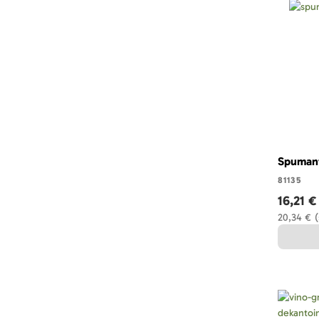
Spumante
81135
16,21 €
20,34 €
(