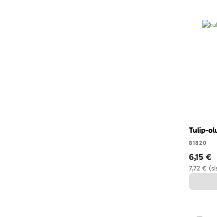
Tulip-olu
81820
6,15 €
7,72 €
(s