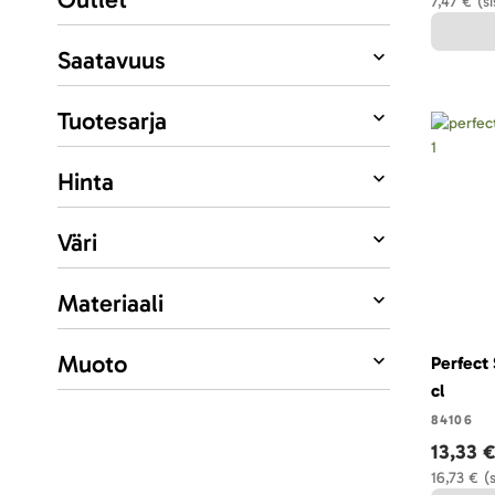
7,47 €
(s
Saatavuus
Tuotesarja
Hinta
Väri
Materiaali
Muoto
Perfect 
cl
84106
13,33 
16,73 €
(