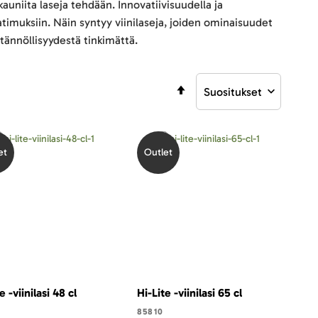
kauniita laseja tehdään. Innovatiivisuudella ja
timuksiin. Näin syntyy viinilaseja, joiden ominaisuudet
ytännöllisyydestä tinkimättä.
Aseta
laskevaan
järjestykseen
et
Outlet
e -viinilasi 48 cl
Hi-Lite -viinilasi 65 cl
85810