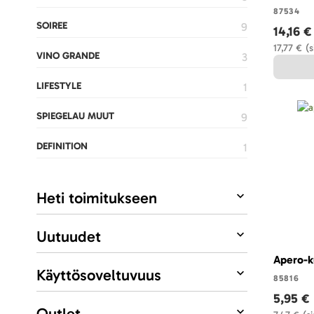
87534
SOIREE
TUOTETTA
9
14,16 €
17,77 €
(s
VINO GRANDE
TUOTETTA
3
LIFESTYLE
TUOTE
1
SPIEGELAU MUUT
TUOTETTA
9
DEFINITION
TUOTE
1
Heti toimitukseen
Uutuudet
Apero-k
Käyttösoveltuvuus
85816
5,95 €
Outlet