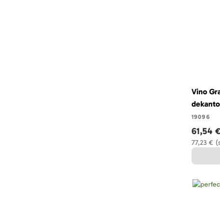
Vino Gr
dekantoi
19096
61,54 
77,23 €
(