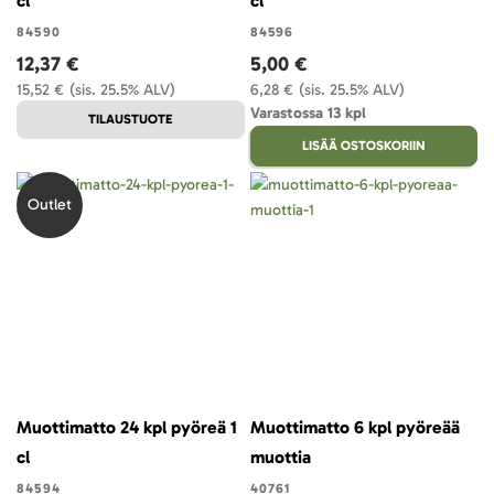
cl
cl
84590
84596
12,37 €
5,00 €
15,52 €
(sis. 25.5% ALV)
6,28 €
(sis. 25.5% ALV)
Varastossa 13 kpl
TILAUSTUOTE
LISÄÄ OSTOSKORIIN
Outlet
Muottimatto 24 kpl pyöreä 1
Muottimatto 6 kpl pyöreää
cl
muottia
84594
40761