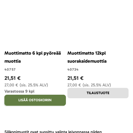
Muottimatto 6 kpl pyöreää
Muottimatto 12kpl
muottia
suorakaidemuottia
40757
40734
21,51 €
21,51 €
27,00 €
(sis. 25.5% ALV)
27,00 €
(sis. 25.5% ALV)
Varastossa 9 kpl
TILAUSTUOTE
LISÄÄ OSTOSKORIIN
Silikonimuotit ovat suosittu valinta leivonnassa niiden