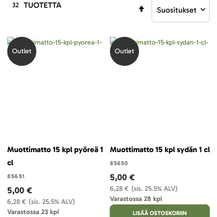
TUOTETTA
32
Aseta
laskevaan
järjestykseen
Outlet
Outlet
Muottimatto 15 kpl pyöreä 1
Muottimatto 15 kpl sydän 1 cl
cl
85650
5,00 €
85651
6,28 €
(sis. 25.5% ALV)
5,00 €
Varastossa 28 kpl
6,28 €
(sis. 25.5% ALV)
Varastossa 23 kpl
LISÄÄ OSTOSKORIIN