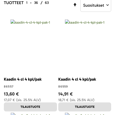
TUOTTEET
-
/
1
36
63
Aseta
laskevaan
järjestykseen
Kaadin 4 cl 4 kpl/pak
Kaadin 4 cl 4 kpl/pak
86557
86559
13,60 €
14,91 €
17,07 €
(sis. 25.5% ALV)
18,71 €
(sis. 25.5% ALV)
TILAUSTUOTE
TILAUSTUOTE