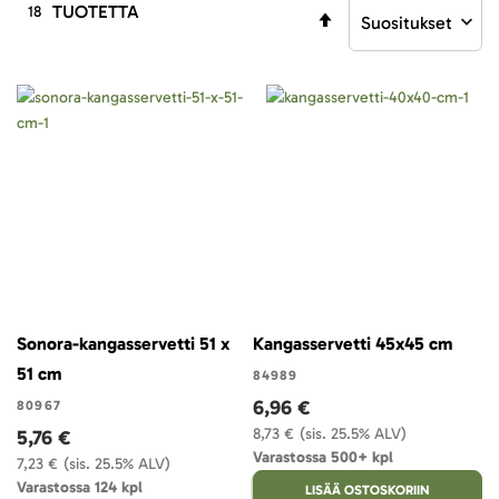
TUOTETTA
18
Aseta
laskevaan
järjestykseen
Sonora-kangasservetti 51 x
Kangasservetti 45x45 cm
51 cm
84989
6,96 €
80967
8,73 €
(sis. 25.5% ALV)
5,76 €
Varastossa 500+ kpl
7,23 €
(sis. 25.5% ALV)
Varastossa 124 kpl
LISÄÄ OSTOSKORIIN