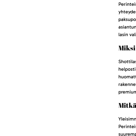
Perintei
yhteydes
paksupoh
asiantun
lasin va
Miksi
Shottila
helposti
huomatta
rakennet
premium
Mitkä
Yleisimm
Perintei
suurempi