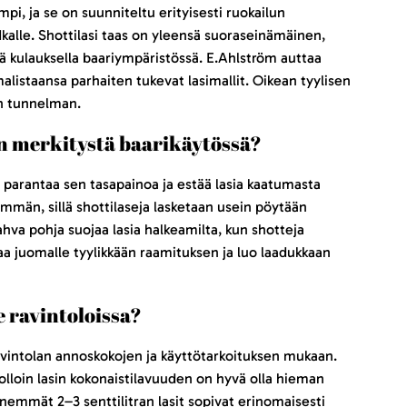
pi, ja se on suunniteltu erityisesti ruokailun
vodkalle. Shottilasi taas on yleensä suoraseinämäinen,
lä kulauksella baariympäristössä. E.Ahlström auttaa
malistaansa parhaiten tukevat lasimallit. Oikean tyylisen
en tunnelman.
on merkitystä baarikäytössä?
ä parantaa sen tasapainoa ja estää lasia kaatumasta
ämmän, sillä shottilaseja lasketaan usein pöytään
hva pohja suojaa lasia halkeamilta, kun shotteja
aa juomalle tyylikkään raamituksen ja luo laadukkaan
e ravintoloissa?
 ravintolan annoskokojen ja käyttötarkoituksen mukaan.
 jolloin lasin kokonaistilavuuden on hyvä olla hieman
Pienemmät 2–3 senttilitran lasit sopivat erinomaisesti