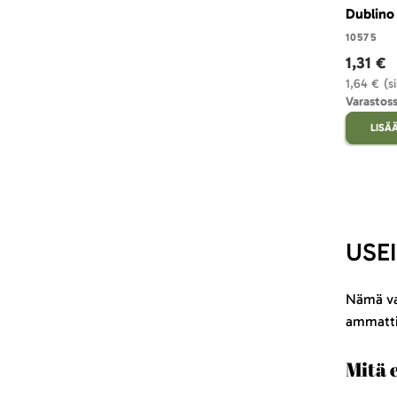
Dublino 
10575
1,31 €
1,64 €
(s
Varastos
LISÄ
USE
Nämä vas
ammatti
Mitä e