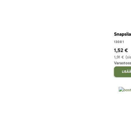
Snapsila
13081
1,52 €
1,91 €
(si
Varastoss
LISÄÄ