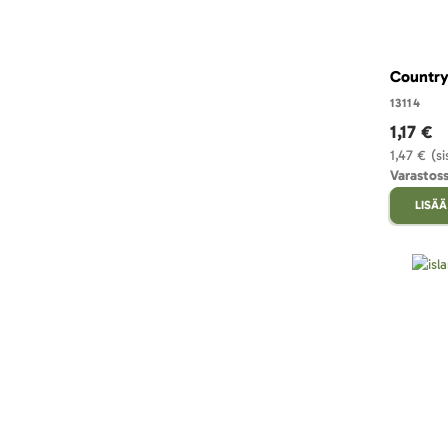
Country-
13114
1,17 €
1,47 €
(s
Varastos
LISÄÄ