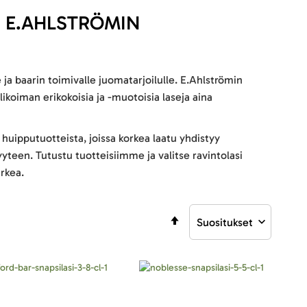
N E.AHLSTRÖMIN
e ja baarin toimivalle juomatarjoilulle. E.Ahlströmin
ikoiman erikokoisia ja -muotoisia laseja aina
uipputuotteista, joissa korkea laatu yhdistyy
yteen. Tutustu tuotteisiimme ja valitse ravintolasi
arkea.
Aseta
laskevaan
järjestykseen