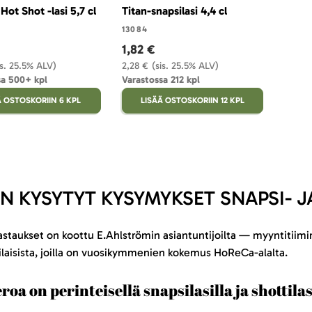
Hot Shot -lasi 5,7 cl
Titan-snapsilasi 4,4 cl
13084
1,82 €
is. 25.5% ALV)
2,28 €
(sis. 25.5% ALV)
sa 500+ kpl
Varastossa 212 kpl
Ä OSTOSKORIIN 6 KPL
LISÄÄ OSTOSKORIIN 12 KPL
IN KYSYTYT KYSYMYKSET SNAPSI- J
taukset on koottu E.Ahlströmin asiantuntijoilta — myyntitiimi
laisista, joilla on vuosikymmenien kokemus HoReCa-alalta.
roa on perinteisellä snapsilasilla ja shottila