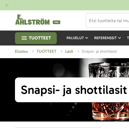
TUOTTEET
PALVELUT
REFERENSSIT
T
Etusivu
TUOTTEET
Lasit
Snapsi- ja shottilasit
Snapsi- ja shottilasit