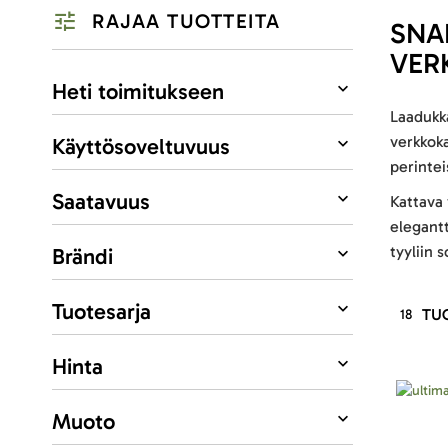
RAJAA TUOTTEITA
SNA
VER
Listausvalinnat
Heti toimitukseen
Laadukka
verkkoka
Käyttösoveltuvuus
perintei
Saatavuus
Kattava 
elegantt
tyyliin s
Brändi
Tuotesarja
TU
18
Hinta
Muoto