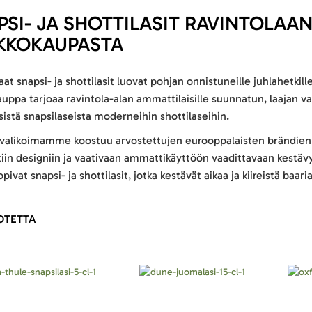
PSI- JA SHOTTILASIT RAVINTOLAA
KKOKAUPASTA
at snapsi- ja shottilasit luovat pohjan onnistuneille juhlahetkill
uppa tarjoaa ravintola-alan ammattilaisille suunnatun, laajan val
sistä snapsilaseista moderneihin shottilaseihin.
valikoimamme koostuu arvostettujen eurooppalaisten brändien h
iin designiin ja vaativaan ammattikäyttöön vaadittavaan kestävy
opivat snapsi- ja shottilasit, jotka kestävät aikaa ja kiireistä baari
OTETTA