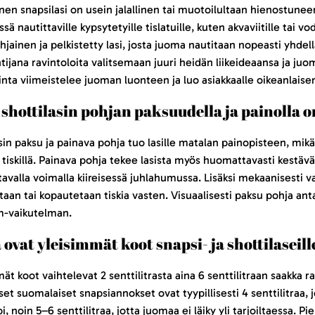
nen snapsilasi on usein jalallinen tai muotoilultaan hienostuneem
sä nautittaville kypsytetyille tislatuille, kuten akvaviitille tai 
jainen ja pelkistetty lasi, josta juoma nautitaan nopeasti yhdel
tijana ravintoloita valitsemaan juuri heidän liikeideaansa ja juo
linta viimeistelee juoman luonteen ja luo asiakkaalle oikeanlais
 shottilasin pohjan paksuudella ja painolla 
sin paksu ja painava pohja tuo lasille matalan painopisteen, mik
 tiskillä. Painava pohja tekee lasista myös huomattavasti kestäv
valla voimalla kiireisessä juhlahumussa. Lisäksi mekaanisesti va
aan tai kopautetaan tiskia vasten. Visuaalisesti paksu pohja ant
-vaikutelman.
 ovat yleisimmät koot snapsi- ja shottilaseill
ät koot vaihtelevat 2 senttilitrasta aina 6 senttilitraan saakka
set suomalaiset snapsiannokset ovat tyypillisesti 4 senttilitraa,
, noin 5–6 senttilitraa, jotta juomaa ei läiky yli tarjoiltaessa. 