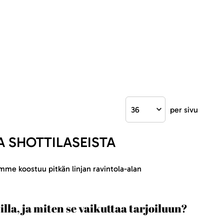
per sivu
A SHOTTILASEISTA
mme koostuu pitkän linjan ravintola-alan
silla, ja miten se vaikuttaa tarjoiluun?