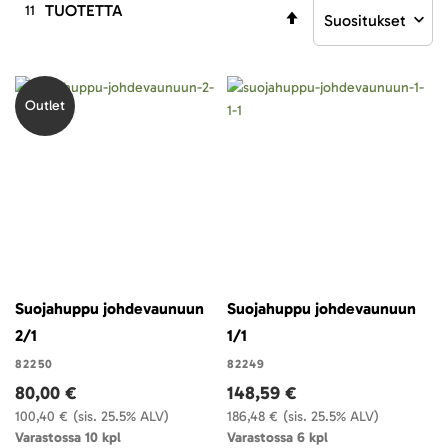
TUOTETTA
11
Aseta
laskevaan
järjestykseen
Outlet
Suojahuppu johdevaunuun
Suojahuppu johdevaunuun
2/1
1/1
82250
82249
80,00 €
148,59 €
100,40 €
(sis. 25.5% ALV)
186,48 €
(sis. 25.5% ALV)
Varastossa 10 kpl
Varastossa 6 kpl