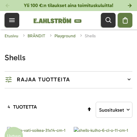
Yli 100 €:n tilaukset aina toimituskuluitta!
Etusivu
BRÄNDIT
Playground
Shells
Shells
RAJAA TUOTTEITA
TUOTETTA
4
Aseta
laskevaan
järjestykseen
Uutuus