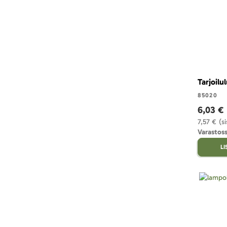
Tarjoilu
85020
6,03 €
7,57 €
(s
Varastoss
L