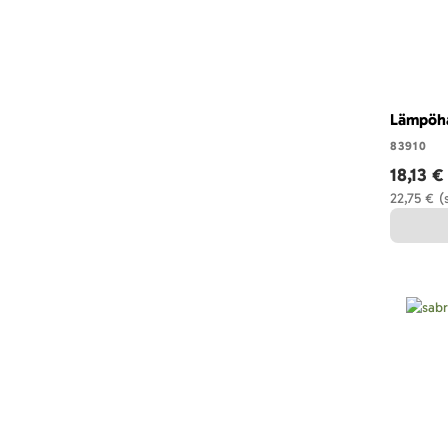
Lämpöha
83910
18,13 €
22,75 €
(