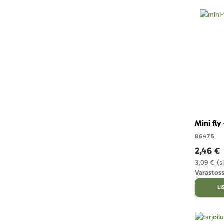
Mini fly
86475
2,46 €
3,09 €
(s
Varastoss
L