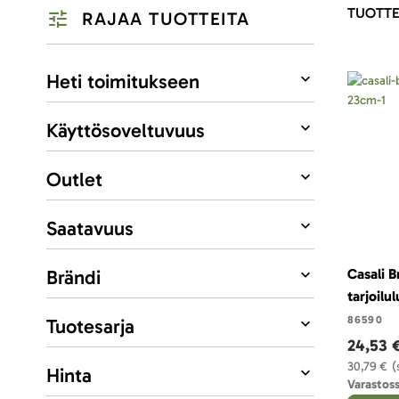
TUOTTE
RAJAA TUOTTEITA
Listausvalinnat
Heti toimitukseen
Käyttösoveltuvuus
Outlet
Saatavuus
Brändi
Casali B
tarjoilu
86590
Tuotesarja
24,53 
30,79 €
(
Hinta
Varastoss