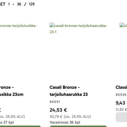
ET
-
/
1
36
129
ronze -
Casali Bronze -
Class
lusikka 23cm
tarjoiluhaarukka 23
86555
86591
9,43
€
24,53 €
11,83 
sis. 25.5% ALV)
30,79 €
(sis. 25.5% ALV)
a 27 kpl
Varastossa 36 kpl