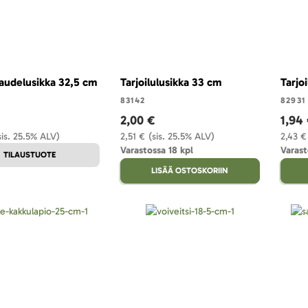
udelusikka 32,5 cm
Tarjoilulusikka 33 cm
Tarjo
83142
82931
2,00 €
1,94
sis. 25.5% ALV)
2,51 €
(sis. 25.5% ALV)
2,43 €
Varastossa 18 kpl
Varast
TILAUSTUOTE
LISÄÄ OSTOSKORIIN