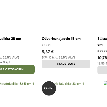
lusikka 28 cm
Olive-hunajaotin 15 cm
Ellis
cm
84471
5,37 €
8444
10,7
is. 25.5% ALV)
6,74 €
(sis. 25.5% ALV)
a 9 kpl
13,53 
TILAUSTUOTE
ISÄÄ OSTOSKORIIN
Outlet