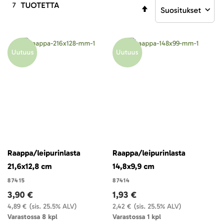
TUOTETTA
7
Aseta
laskevaan
järjestykseen
Uutuus
Uutuus
Raappa/leipurinlasta
Raappa/leipurinlasta
21,6x12,8 cm
14,8x9,9 cm
87415
87414
3,90 €
1,93 €
4,89 €
(sis. 25.5% ALV)
2,42 €
(sis. 25.5% ALV)
Varastossa 8 kpl
Varastossa 1 kpl