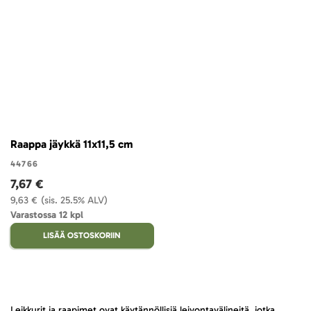
Raappa jäykkä 11x11,5 cm
44766
7,67 €
9,63 €
(sis. 25.5% ALV)
Varastossa 12 kpl
LISÄÄ OSTOSKORIIN
Leikkurit ja raapimet ovat käytännöllisiä leivontavälineitä, jotka