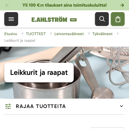
Yli 100 €:n tilaukset aina toimituskuluitta!
Etusivu
TUOTTEET
Leivontavälineet
Työvälineet
Leikkurit ja raapat
Leikkurit ja raapat
RAJAA TUOTTEITA