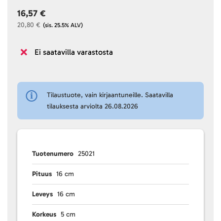
16,57 €
20,80 €
(sis. 25.5% ALV)
Ei saatavilla varastosta
Tilaustuote, vain kirjaantuneille. Saatavilla
tilauksesta arviolta 26.08.2026
Tuotenumero
25021
Pituus
16 cm
Leveys
16 cm
Korkeus
5 cm