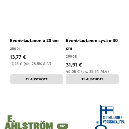
Event-lautanen ø 20 cm
Event-lautanen syvä ø 30
Eve
cm
cm
25001
13,77 €
25008
250
17,28 €
(sis. 25.5% ALV)
31,91 €
23
40,05 €
(sis. 25.5% ALV)
29,7
TILAUSTUOTE
TILAUSTUOTE