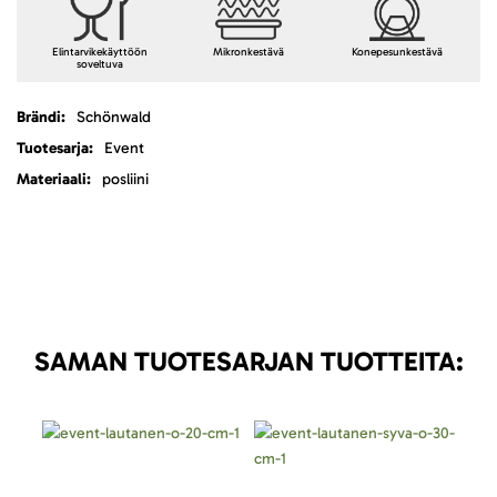
Elintarvikekäyttöön
Mikronkestävä
Konepesunkestävä
soveltuva
Lisätietoja
Schönwald
Event
posliini
SAMAN TUOTESARJAN TUOTTEITA: