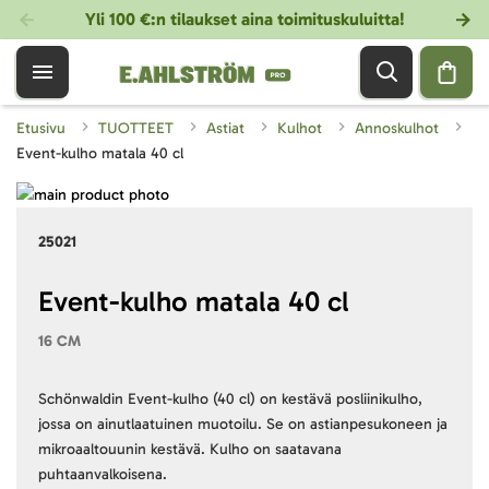
Yli 100 €:n tilaukset aina toimituskuluitta!
Etusivu
TUOTTEET
Astiat
Kulhot
Annoskulhot
Event-kulho matala 40 cl
Skip
to
Skip
25021
the
to
end
the
of
beginning
Event-kulho matala 40 cl
the
of
16 CM
images
the
gallery
images
gallery
Schönwaldin Event-kulho (40 cl) on kestävä posliinikulho,
jossa on ainutlaatuinen muotoilu. Se on astianpesukoneen ja
mikroaaltouunin kestävä. Kulho on saatavana
puhtaanvalkoisena.