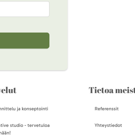
velut
Tietoa meis
nittelu ja konseptointi
Referenssit
tive studio - tervetuloa
Yhteystiedot
mään!