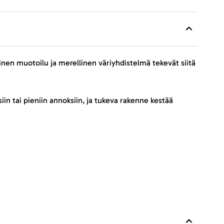
ninen muotoilu ja merellinen väriyhdistelmä tekevät siitä
iin tai pieniin annoksiin, ja tukeva rakenne kestää