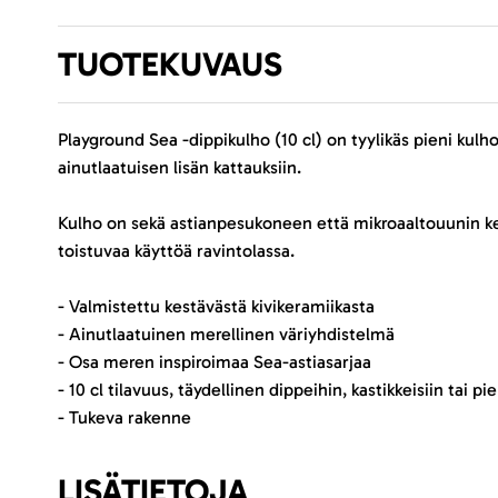
TUOTEKUVAUS
Playground Sea -dippikulho (10 cl) on tyylikäs pieni kulh
ainutlaatuisen lisän kattauksiin.
Kulho on sekä astianpesukoneen että mikroaaltouunin kestä
toistuvaa käyttöä ravintolassa.
- Valmistettu kestävästä kivikeramiikasta
- Ainutlaatuinen merellinen väriyhdistelmä
- Osa meren inspiroimaa Sea-astiasarjaa
- 10 cl tilavuus, täydellinen dippeihin, kastikkeisiin tai pi
- Tukeva rakenne
LISÄTIETOJA