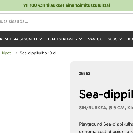
Yli 100 €:n tilaukset aina toimituskuluitta!
RENDIT JA SESONGIT
E.AHLSTRÖM OY
VASTUULLISUUS
KU
 -kipot
Sea-dippikulho 10 cl
26563
Sea-dippi
SIN/RUSKEA, Ø 9 CM, K
Playground Sea-dippikulho
erinomaisesti dippien ja k