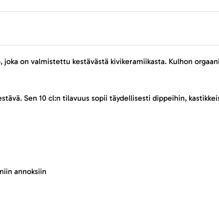
o, joka on valmistettu kestävästä kivikeramiikasta. Kulhon orgaa
vä. Sen 10 cl:n tilavuus sopii täydellisesti dippeihin, kastikkeis
eniin annoksiin