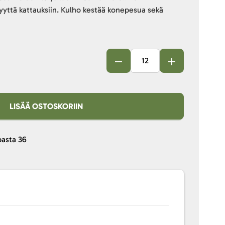
kyyttä kattauksiin. Kulho kestää konepesua sekä
LISÄÄ OSTOSKORIIN
pasta
36