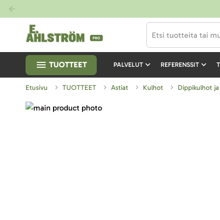
TUOTTEET
PALVELUT
REFERENSSIT
T
Etusivu
TUOTTEET
Astiat
Kulhot
Dippikulhot ja
Skip
to
Skip
the
to
end
the
of
beginning
the
of
images
the
gallery
images
gallery