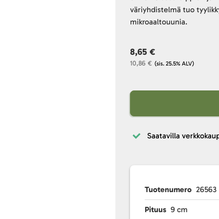
väriyhdistelmä tuo tyylik
mikroaaltouunia.
8,65 €
10,86 €
(sis. 25.5% ALV)
Saatavilla verkkokau
Tuotenumero
26563
Pituus
9 cm