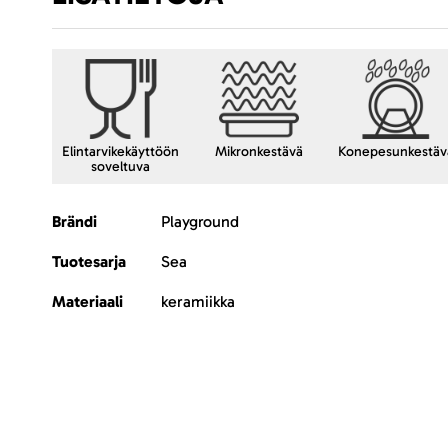
Elintarvikekäyttöön
Mikronkestävä
Konepesunkestäv
soveltuva
Lisätietoja
Brändi
Playground
Tuotesarja
Sea
Materiaali
keramiikka