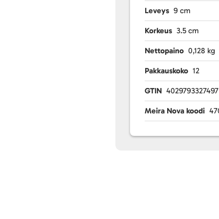
Leveys
9 cm
Korkeus
3.5 cm
Nettopaino
0,128 kg
Pakkauskoko
12
GTIN
4029793327497
Meira Nova koodi
47