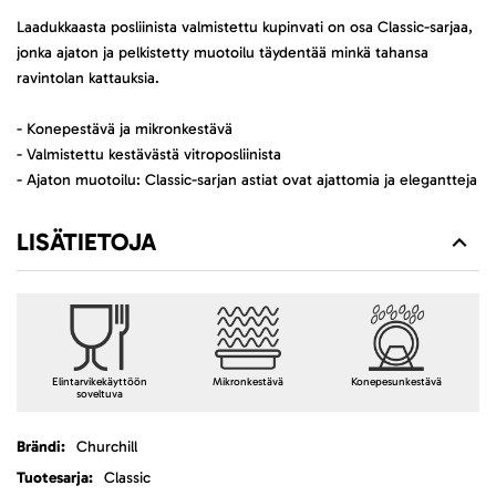
Laadukkaasta posliinista valmistettu kupinvati on osa Classic-sarjaa,
jonka ajaton ja pelkistetty muotoilu täydentää minkä tahansa
ravintolan kattauksia.
- Konepestävä ja mikronkestävä
- Valmistettu kestävästä vitroposliinista
- Ajaton muotoilu: Classic-sarjan astiat ovat ajattomia ja elegantteja
LISÄTIETOJA
Elintarvikekäyttöön
Mikronkestävä
Konepesunkestävä
soveltuva
Lisätietoja
Churchill
Classic