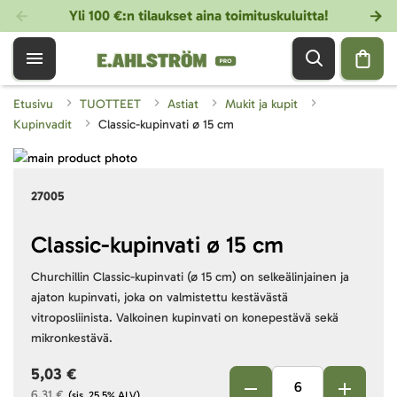
Yli 100 €:n tilaukset aina toimituskuluitta!
Etusivu
TUOTTEET
Astiat
Mukit ja kupit
Kupinvadit
Classic-kupinvati ø 15 cm
Skip
to
Skip
27005
the
to
end
the
of
beginning
Classic-kupinvati ø 15 cm
the
of
Churchillin Classic-kupinvati (ø 15 cm) on selkeälinjainen ja
images
the
ajaton kupinvati, joka on valmistettu kestävästä
gallery
images
vitroposliinista. Valkoinen kupinvati on konepestävä sekä
gallery
mikronkestävä.
5,03 €
6,31 €
(sis. 25.5% ALV)