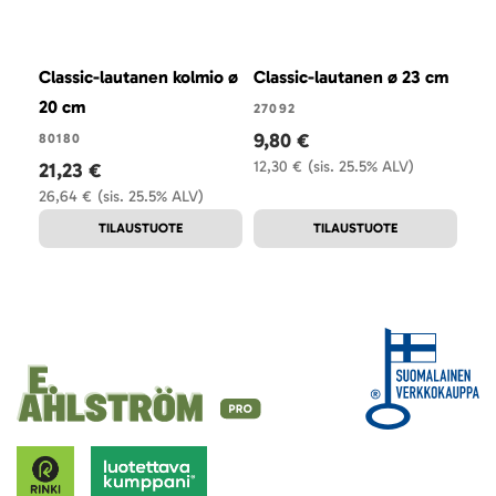
Classic-lautanen kolmio ø
Classic-lautanen ø 23 cm
Cla
20 cm
cm
27092
9,80 €
80180
270
12,30 €
(sis. 25.5% ALV)
21,23 €
26,
26,64 €
(sis. 25.5% ALV)
32,
TILAUSTUOTE
TILAUSTUOTE