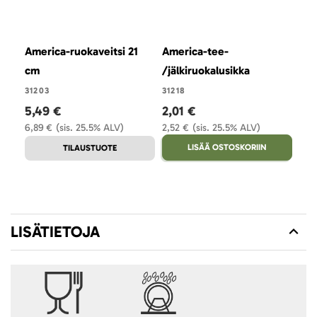
America-ruokaveitsi 21
America-tee-
Ame
cm
/jälkiruokalusikka
cm
31203
31218
312
5,49 €
2,01 €
2,
6,89 €
(sis. 25.5% ALV)
2,52 €
(sis. 25.5% ALV)
3,5
LISÄÄ OSTOSKORIIN
TILAUSTUOTE
LISÄTIETOJA