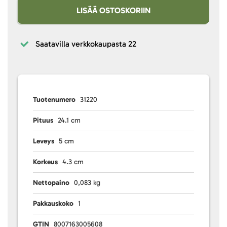
LISÄÄ OSTOSKORIIN
Saatavilla verkkokaupasta
22
Tuotenumero
31220
Pituus
24.1 cm
Leveys
5 cm
Korkeus
4.3 cm
Nettopaino
0,083 kg
Pakkauskoko
1
GTIN
8007163005608