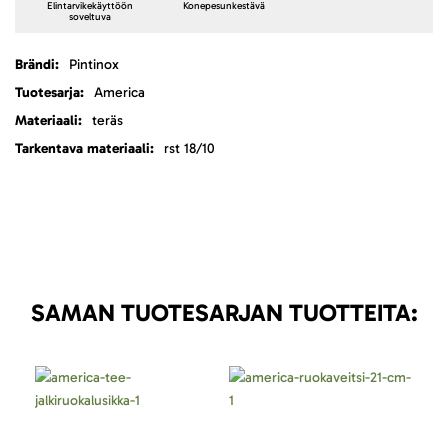
Elintarvikekäyttöön
Konepesunkestävä
soveltuva
Lisätietoja
Pintinox
America
teräs
rst 18/10
SAMAN TUOTESARJAN TUOTTEITA: