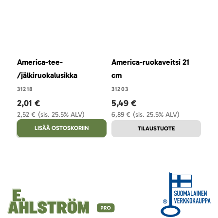
America-tee-
America-ruokaveitsi 21
Ame
/jälkiruokalusikka
cm
cm
31218
31203
3121
2,01 €
5,49 €
6,
2,52 €
(sis. 25.5% ALV)
6,89 €
(sis. 25.5% ALV)
8,6
LISÄÄ OSTOSKORIIN
TILAUSTUOTE