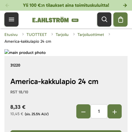
Yli 100 €:n tilaukset aina toimituskuluitta!
Etusivu
TUOTTEET
Tarjoilu
Tarjoiluottimet
America-kakkulapio 24 cm
Skip
to
Skip
31220
the
to
end
the
of
beginning
America-kakkulapio 24 cm
the
of
RST 18/10
images
the
gallery
images
8,33 €
gallery
10,45 €
(sis. 25.5% ALV)