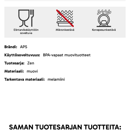
Elintarvikekäyttöön
Mikronkestävä
Konepesunkestävä
soveltuva
Lisätietoja
APS
BPA-vapaat muovituotteet
Zen
muovi
melamiini
SAMAN TUOTESARJAN TUOTTEITA: