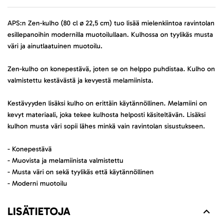
APS:n Zen-kulho (80 cl ø 22,5 cm) tuo lisää mielenkiintoa ravintolan
esillepanoihin modernilla muotoilullaan. Kulhossa on tyylikäs musta
väri ja ainutlaatuinen muotoilu.
Zen-kulho on konepestävä, joten se on helppo puhdistaa. Kulho on
valmistettu kestävästä ja kevyestä melamiinista.
Kestävyyden lisäksi kulho on erittäin käytännöllinen. Melamiini on
kevyt materiaali, joka tekee kulhosta helposti käsiteltävän. Lisäksi
kulhon musta väri sopii lähes minkä vain ravintolan sisustukseen.
- Konepestävä
- Muovista ja melamiinista valmistettu
- Musta väri on sekä tyylikäs että käytännöllinen
- Moderni muotoilu
LISÄTIETOJA