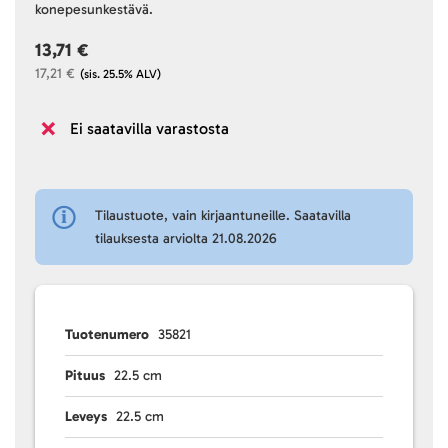
konepesunkestävä.
13,71 €
17,21 €
(sis. 25.5% ALV)
Ei saatavilla varastosta
Tilaustuote, vain kirjaantuneille. Saatavilla
tilauksesta arviolta 21.08.2026
Tuotenumero
35821
Pituus
22.5 cm
Leveys
22.5 cm