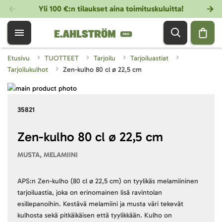
Yli 100 €:n tilaukset aina toimituskuluitta!
Etusivu
TUOTTEET
Tarjoilu
Tarjoiluastiat
Tarjoilukulhot
Zen-kulho 80 cl ø 22,5 cm
Skip
to
Skip
35821
the
to
end
the
of
beginning
Zen-kulho 80 cl ø 22,5 cm
the
of
MUSTA, MELAMIINI
images
the
gallery
images
gallery
APS:n Zen-kulho (80 cl ø 22,5 cm) on tyylikäs melamiininen
tarjoiluastia, joka on erinomainen lisä ravintolan
esillepanoihin. Kestävä melamiini ja musta väri tekevät
kulhosta sekä pitkäikäisen että tyylikkään. Kulho on