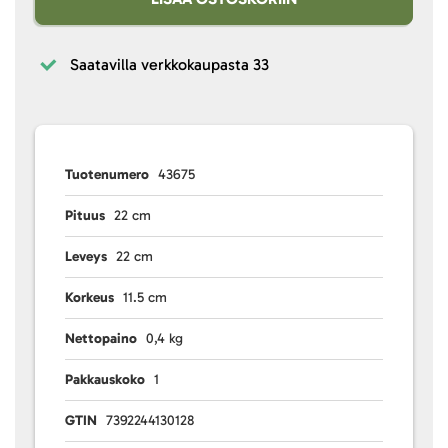
Saatavilla verkkokaupasta
33
Tuotenumero
43675
Pituus
22 cm
Leveys
22 cm
Korkeus
11.5 cm
Nettopaino
0,4 kg
Pakkauskoko
1
GTIN
7392244130128