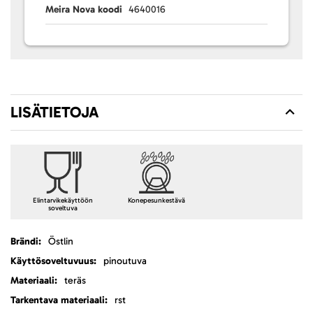
Meira Nova koodi
4640016
LISÄTIETOJA
Elintarvikekäyttöön
Konepesunkestävä
soveltuva
Lisätietoja
Östlin
pinoutuva
teräs
rst