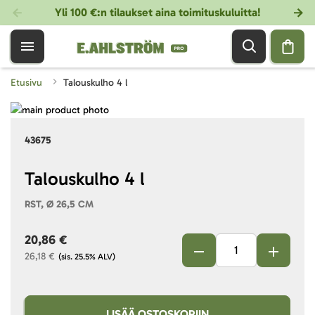
Yli 100 €:n tilaukset aina toimituskuluitta!
Etusivu
Talouskulho 4 l
Skip
to
Skip
43675
the
to
end
the
of
beginning
Talouskulho 4 l
the
of
RST, Ø 26,5 CM
images
the
gallery
images
20,86 €
gallery
26,18 €
(sis. 25.5% ALV)
LISÄÄ OSTOSKORIIN