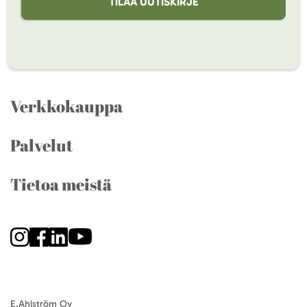
TILAA UUTISKIRJE
Verkkokauppa
Palvelut
Tietoa meistä
E.Ahlström Oy