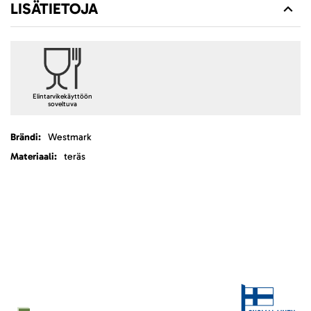
LISÄTIETOJA
Elintarvikekäyttöön
soveltuva
Lisätietoja
Westmark
teräs