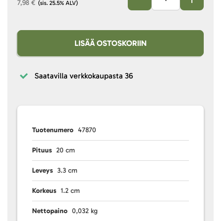
7,98 €
(sis. 25.5% ALV)
LISÄÄ OSTOSKORIIN
Saatavilla verkkokaupasta
36
Tuotenumero
47870
Pituus
20 cm
Leveys
3.3 cm
Korkeus
1.2 cm
Nettopaino
0,032 kg