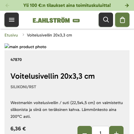
Yli 100 €:n tilaukset aina toimituskuluitta!
Etusivu
Voitelusivellin 20x3,3 cm
Skip
to
Skip
47870
the
to
end
the
of
beginning
Voitelusivellin 20x3,3 cm
the
of
SILIKONI/RST
images
the
gallery
images
gallery
Westmarkin voitelusivellin / suti (22,5x4,5 cm) on valmistettu
silikonista ja siinä on teräksinen kahva. Lämmönkesto aina
200°C asti.
6,36 €