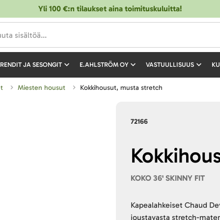
Yli 100 €:n tilaukset aina toimituskuluitta!
RENDIT JA SESONGIT
E.AHLSTRÖM OY
VASTUULLISUUS
KU
et
Miesten housut
Kokkihousut, musta stretch
72166
Kokkihous
KOKO 36' SKINNY FIT
Kapealahkeiset Chaud Dev
joustavasta stretch-materi