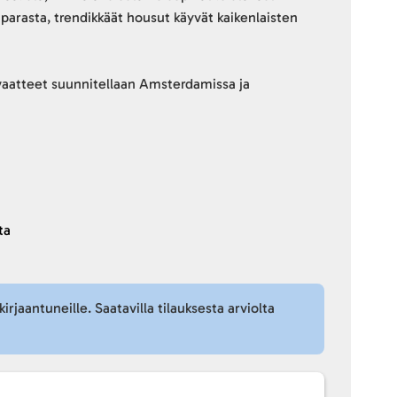
parasta, trendikkäät housut käyvät kaikenlaisten
vaatteet suunnitellaan Amsterdamissa ja
ta
kirjaantuneille. Saatavilla tilauksesta arviolta