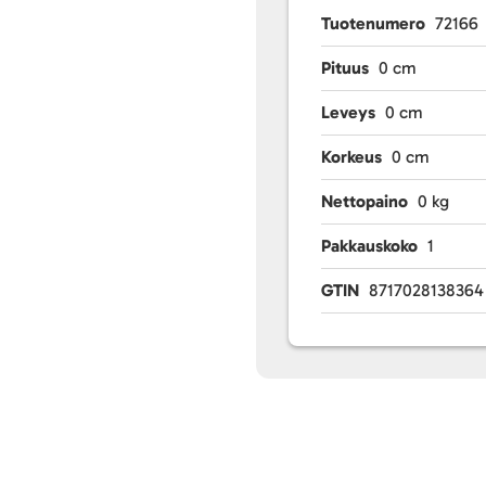
Tuotenumero
72166
Pituus
0 cm
Leveys
0 cm
Korkeus
0 cm
Nettopaino
0 kg
Pakkauskoko
1
GTIN
8717028138364