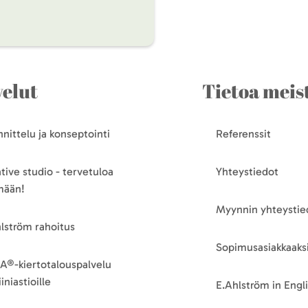
velut
Tietoa meis
nittelu ja konseptointi
Referenssit
tive studio - tervetuloa
Yhteystiedot
mään!
Myynnin yhteystie
lström rahoitus
Sopimusasiakkaaksi
A®-kiertotalouspalvelu
iniastioille
E.Ahlström in Engl