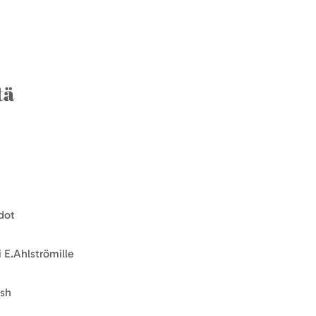
tä
dot
 E.Ahlströmille
ish