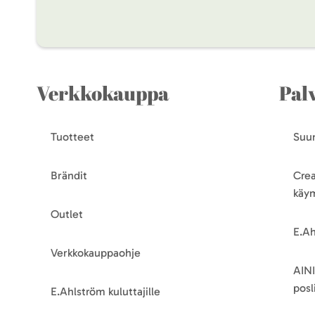
Verkkokauppa
Pal
Tuotteet
Suun
Brändit
Crea
käy
Outlet
E.Ah
Verkkokauppaohje
AINI
posli
E.Ahlström kuluttajille