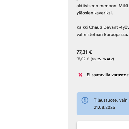
aktiiviseen menoon. Mikä 
yläosien kaveriksi.
Kaikki Chaud Devant -työ
valmistetaan Euroopassa.
77,31 €
97,02 €
(sis. 25.5% ALV)
Ei saatavilla varastos
Tilaustuote, vain 
21.08.2026