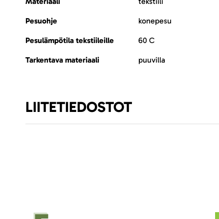
Materiaali
tekstiili
Pesuohje
konepesu
Pesulämpötila tekstiileille
60 C
Tarkentava materiaali
puuvilla
LIITETIEDOSTOT