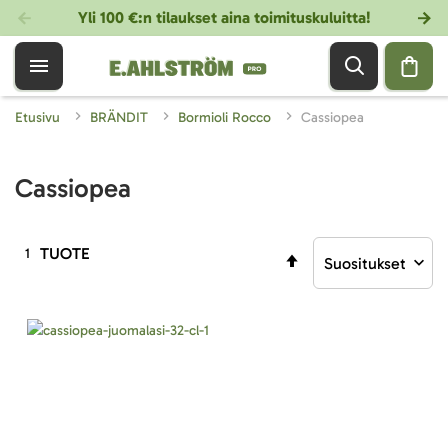
Yli 100 €:n tilaukset aina toimituskuluitta!
Etusivu
BRÄNDIT
Bormioli Rocco
Cassiopea
Cassiopea
TUOTE
1
Aseta
laskevaan
järjestykseen