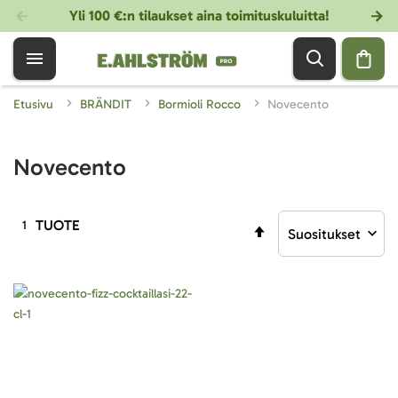
Yli 100 €:n tilaukset aina toimituskuluitta!
Etusivu
BRÄNDIT
Bormioli Rocco
Novecento
Novecento
TUOTE
1
Aseta
laskevaan
järjestykseen