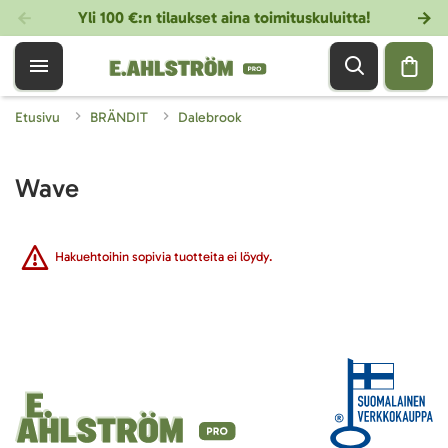
Yli 100 €:n tilaukset aina toimituskuluitta!
Etusivu
BRÄNDIT
Dalebrook
Wave
Hakuehtoihin sopivia tuotteita ei löydy.