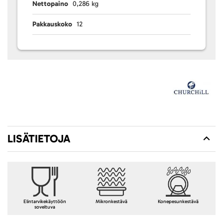
Nettopaino
0,286 kg
Pakkauskoko
12
LISÄTIETOJA
Elintarvikekäyttöön
Mikronkestävä
Konepesunkestävä
soveltuva