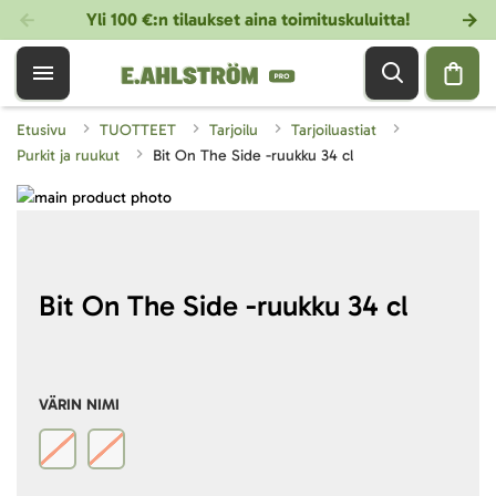
Yli 100 €:n tilaukset aina toimituskuluitta!
Etusivu
TUOTTEET
Tarjoilu
Tarjoiluastiat
Purkit ja ruukut
Bit On The Side -ruukku 34 cl
Skip
to
Skip
the
to
end
the
of
beginning
Bit On The Side -ruukku 34 cl
the
of
images
the
gallery
images
gallery
VÄRIN NIMI