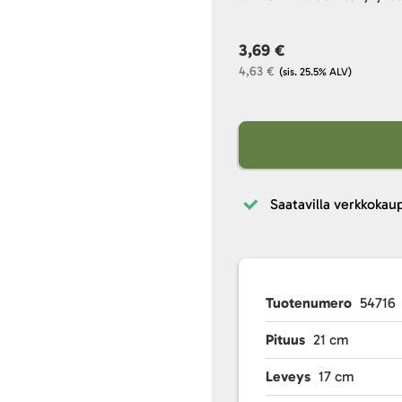
3,69 €
4,63 €
(sis. 25.5% ALV)
Saatavilla verkkokau
Tuotenumero
54716
Pituus
21 cm
Leveys
17 cm