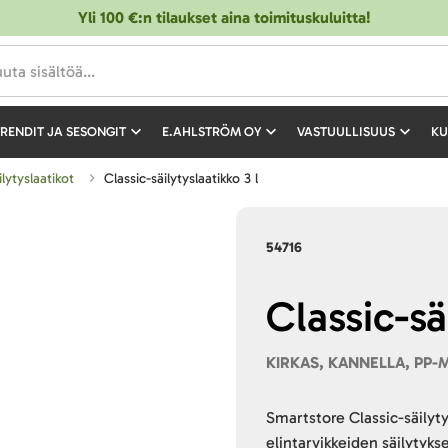
Yli 100 €:n tilaukset aina toimituskuluitta!
RENDIT JA SESONGIT
E.AHLSTRÖM OY
VASTUULLISUUS
KU
äilytyslaatikot
Classic-säilytyslaatikko 3 l
54716
Classic-sä
KIRKAS, KANNELLA, PP-
Smartstore Classic-säilyty
elintarvikkeiden säilytyks