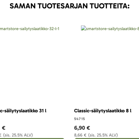
SAMAN TUOTESARJAN TUOTTEITA:
c-säilytyslaatikko 31 l
Classic-säilytyslaatikko 8 l
54715
3 €
6,90 €
€
(sis. 25.5% ALV)
8,66 €
(sis. 25.5% ALV)