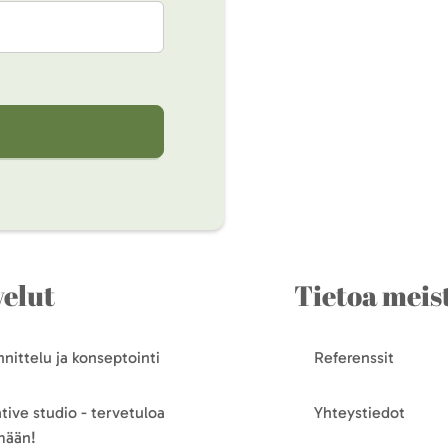
velut
Tietoa meis
nittelu ja konseptointi
Referenssit
tive studio - tervetuloa
Yhteystiedot
mään!