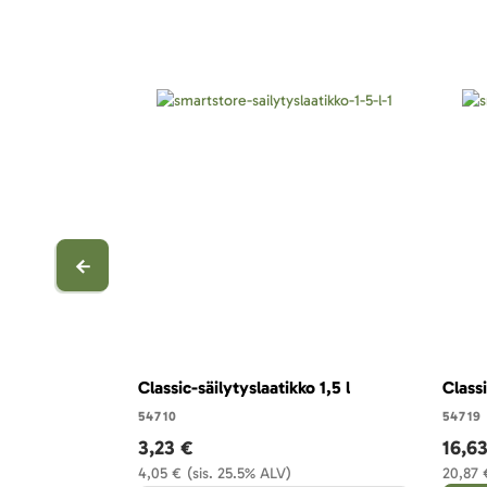
Classic-säilytyslaatikko 1,5 l
Classi
54710
54719
3,23 €
16,6
4,05 €
(sis. 25.5% ALV)
20,87 