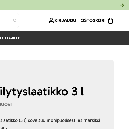
KIRJAUDU
OSTOSKORI
LUTTAJILLE
ilytyslaatikko 3 l
MUOVI
slaatikko (3 l) soveltuu monipuolisesti esimerkiksi
een.