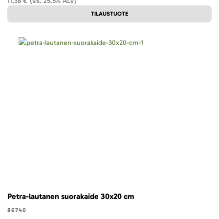
11,38 €
(sis. 25.5% ALV)
TILAUSTUOTE
Petra-lautanen suorakaide 30x20 cm
86740