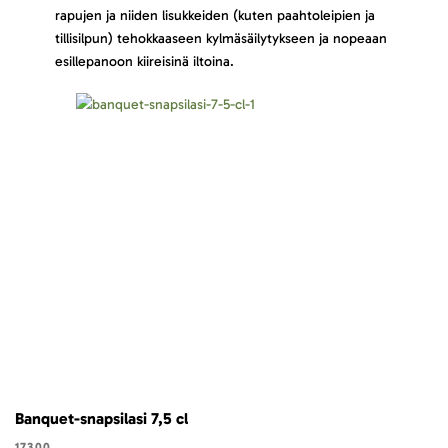
rapujen ja niiden lisukkeiden (kuten paahtoleipien ja
tillisilpun) tehokkaaseen kylmäsäilytykseen ja nopeaan
esillepanoon kiireisinä iltoina.
Banquet-snapsilasi 7,5 cl
17300