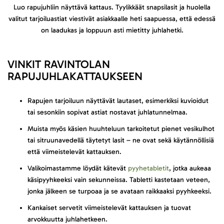
Luo rapujuhliin näyttävä kattaus. Tyylikkäät snapsilasit ja huolella
valitut tarjoiluastiat viestivät asiakkaalle heti saapuessa, että edessä
on laadukas ja loppuun asti mietitty juhlahetki.
VINKIT RAVINTOLAN
RAPUJUHLAKATTAUKSEEN
Rapujen tarjoiluun näyttävät lautaset, esimerkiksi kuvioidut
tai sesonkiin sopivat astiat nostavat juhlatunnelmaa.
Muista myös käsien huuhteluun tarkoitetut pienet vesikulhot
tai sitruunavedellä täytetyt lasit – ne ovat sekä käytännöllisiä
että viimeistelevät kattauksen.
Valikoimastamme löydät kätevät
pyyhetabletit
, jotka aukeaa
käsipyyhkeeksi vain sekunneissa. Tabletti kastetaan veteen,
jonka jälkeen se turpoaa ja se avataan raikkaaksi pyyhkeeksi.
Kankaiset servetit viimeistelevät kattauksen ja tuovat
arvokkuutta juhlahetkeen.