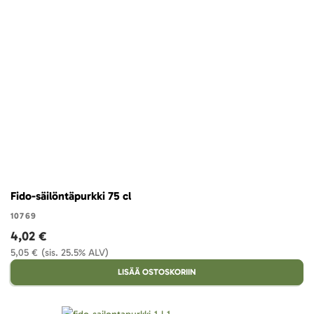
Fido-säilöntäpurkki 75 cl
10769
4,02 €
5,05 €
(sis. 25.5% ALV)
LISÄÄ OSTOSKORIIN