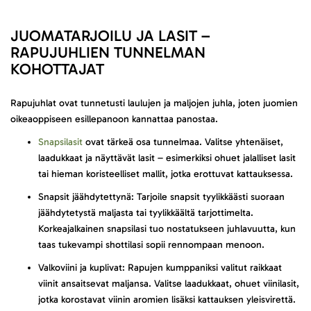
JUOMATARJOILU JA LASIT –
RAPUJUHLIEN TUNNELMAN
KOHOTTAJAT
Rapujuhlat ovat tunnetusti laulujen ja maljojen juhla, joten juomien
oikeaoppiseen esillepanoon kannattaa panostaa.
Snapsilasit
ovat tärkeä osa tunnelmaa. Valitse yhtenäiset,
laadukkaat ja näyttävät lasit – esimerkiksi ohuet jalalliset lasit
tai hieman koristeelliset mallit, jotka erottuvat kattauksessa.
Snapsit jäähdytettynä: Tarjoile snapsit tyylikkäästi suoraan
jäähdytetystä maljasta tai tyylikkäältä tarjottimelta.
Korkeajalkainen snapsilasi tuo nostatukseen juhlavuutta, kun
taas tukevampi shottilasi sopii rennompaan menoon.
Valkoviini ja kuplivat: Rapujen kumppaniksi valitut raikkaat
viinit ansaitsevat maljansa. Valitse laadukkaat, ohuet viinilasit,
jotka korostavat viinin aromien lisäksi kattauksen yleisvirettä.