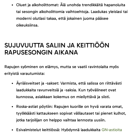
Oluet ja alkoholittomat: Älä unohda trendikkäitä hapanoluita
tai sesongin alkoholittomia vaihtoehtoja. Laadukas yleislasi tai
moderni olutlasi takaa, että jokainen juoma pääsee
oikeuksiinsa.
SUJUVUUTTA SALIIN JA KEITTIÖÖN
RAPUSESONGIN AIKANA
Rapujen syöminen on elämys, mutta se vaatii ravintolalta myös
erityistä varautumista:
Äyriäisveitset ja -sakset: Varmista, että salissa on riittävästi
laadukkaita ravunveitsiä ja -saksia. Kun työvälineet ovat
kunnossa, asiakkaan kokemus on miellyttävä ja siisti.
Roska-astiat pöytiin: Rapujen kuorille on hyvä varata omat,
tyylikkäästi kattaukseen sopivat välilautaset tai pienet kulhot,
jotka tarjoilijan on helppo vaihtaa lennosta uusiin.
Esivalmistelut keittiössä: Hyödynnä laadukkaita
GN-astioita