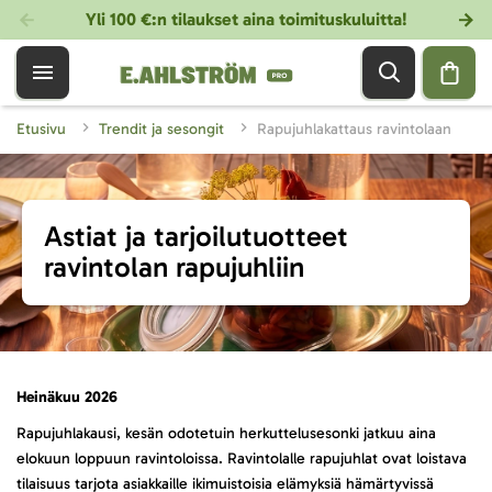
Yli 100 €:n tilaukset aina toimituskuluitta!
Etusivu
Trendit ja sesongit
Rapujuhlakattaus ravintolaan
Astiat ja tarjoilutuotteet
ravintolan rapujuhliin
Heinäkuu 2026
Rapujuhlakausi, kesän odotetuin herkuttelusesonki jatkuu aina
elokuun loppuun ravintoloissa. Ravintolalle rapujuhlat ovat loistava
tilaisuus tarjota asiakkaille ikimuistoisia elämyksiä hämärtyvissä