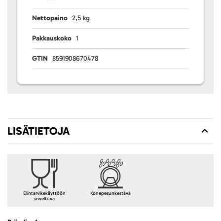
Nettopaino
2,5 kg
Pakkauskoko
1
GTIN
8591908670478
LISÄTIETOJA
Elintarvikekäyttöön
Konepesunkestävä
soveltuva