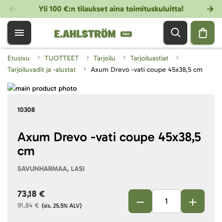
Yli 100 €:n tilaukset aina toimituskuluitta!
Etusivu
TUOTTEET
Tarjoilu
Tarjoiluastiat
Tarjoiluvadit ja -alustat
Axum Drevo -vati coupe 45x38,5 cm
Skip
to
Skip
10308
the
to
end
the
of
beginning
Axum Drevo -vati coupe 45x38,5
the
of
cm
images
the
gallery
images
SAVUNHARMAA, LASI
gallery
73,18 €
91,84 €
(sis. 25.5% ALV)