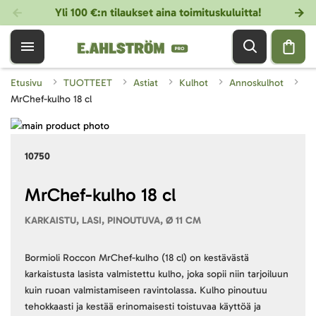
Yli 100 €:n tilaukset aina toimituskuluitta!
Etusivu
TUOTTEET
Astiat
Kulhot
Annoskulhot
MrChef-kulho 18 cl
Skip
to
Skip
10750
the
to
end
the
of
beginning
MrChef-kulho 18 cl
the
of
KARKAISTU, LASI, PINOUTUVA, Ø 11 CM
images
the
gallery
images
gallery
Bormioli Roccon MrChef-kulho (18 cl) on kestävästä
karkaistusta lasista valmistettu kulho, joka sopii niin tarjoiluun
kuin ruoan valmistamiseen ravintolassa. Kulho pinoutuu
tehokkaasti ja kestää erinomaisesti toistuvaa käyttöä ja