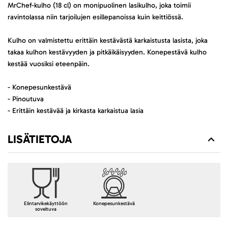
MrChef-kulho (18 cl) on monipuolinen lasikulho, joka toimii
ravintolassa niin tarjoilujen esillepanoissa kuin keittiössä.
Kulho on valmistettu erittäin kestävästä karkaistusta lasista, joka
takaa kulhon kestävyyden ja pitkäikäisyyden. Konepestävä kulho
kestää vuosiksi eteenpäin.
- Konepesunkestävä
- Pinoutuva
- Erittäin kestävää ja kirkasta karkaistua lasia
LISÄTIETOJA
Elintarvikekäyttöön
Konepesunkestävä
soveltuva