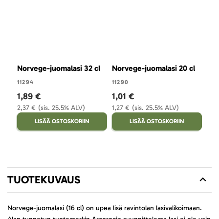
Norvege-juomalasi 32 cl
Norvege-juomalasi 20 cl
Las
11294
11290
527
1,89 €
1,01 €
18,
2,37 €
(sis. 25.5% ALV)
1,27 €
(sis. 25.5% ALV)
23,
LISÄÄ OSTOSKORIIN
LISÄÄ OSTOSKORIIN
TUOTEKUVAUS
Norvege-juomalasi (16 cl) on upea lisä ravintolan lasivalikoimaan.