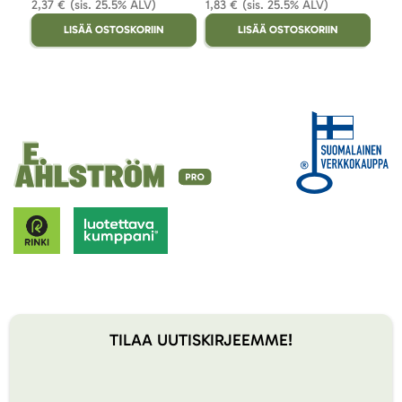
2,37 €
(sis. 25.5% ALV)
1,83 €
(sis. 25.5% ALV)
1,78
LISÄÄ OSTOSKORIIN
LISÄÄ OSTOSKORIIN
TILAA UUTISKIRJEEMME!