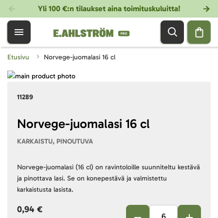
Yli 100 €:n tilaukset aina toimituskuluitta!
Etusivu
Norvege-juomalasi 16 cl
Skip
to
Skip
11289
the
to
end
the
of
beginning
Norvege-juomalasi 16 cl
the
of
KARKAISTU, PINOUTUVA
images
the
gallery
images
gallery
Norvege-juomalasi (16 cl) on ravintoloille suunniteltu kestävä
ja pinottava lasi. Se on konepestävä ja valmistettu
karkaistusta lasista.
0,94 €