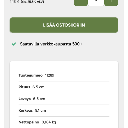
1,18 €
(sis. 25.5% ALV)
LISÄÄ OSTOSKORIIN
Saatavilla verkkokaupasta
500+
Tuotenumero
11289
Pituus
6.5 cm
Leveys
6.5 cm
Korkeus
8.1 cm
Nettopaino
0,164 kg