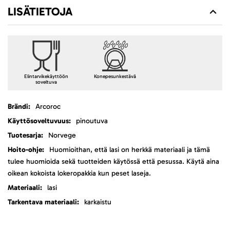
LISÄTIETOJA
Elintarvikekäyttöön
Konepesunkestävä
soveltuva
Lisätietoja
Arcoroc
pinoutuva
Norvege
Huomioithan, että lasi on herkkä materiaali ja tämä
tulee huomioida sekä tuotteiden käytössä että pesussa. Käytä aina
oikean kokoista lokeropakkia kun peset laseja.
lasi
karkaistu