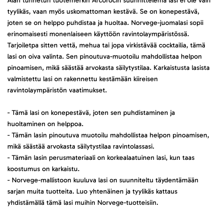
Alan tunnetun tuotemerkin Arcorocin suunnittelema lasi ei ole vain
tyylikäs, vaan myös uskomattoman kestävä. Se on konepestävä,
joten se on helppo puhdistaa ja huoltaa. Norvege-juomalasi sopii
erinomaisesti monenlaiseen käyttöön ravintolaympäristössä.
Tarjoiletpa sitten vettä, mehua tai jopa virkistävää cocktailia, tämä
lasi on oiva valinta. Sen pinoutuva-muotoilu mahdollistaa helpon
pinoamisen, mikä säästää arvokasta säilytystilaa. Karkaistusta lasista
valmistettu lasi on rakennettu kestämään kiireisen
ravintolaympäristön vaatimukset.
- Tämä lasi on konepestävä, joten sen puhdistaminen ja
huoltaminen on helppoa.
- Tämän lasin pinoutuva muotoilu mahdollistaa helpon pinoamisen,
mikä säästää arvokasta säilytystilaa ravintolassasi.
- Tämän lasin perusmateriaali on korkealaatuinen lasi, kun taas
koostumus on karkaistu.
- Norvege-mallistoon kuuluva lasi on suunniteltu täydentämään
sarjan muita tuotteita. Luo yhtenäinen ja tyylikäs kattaus
yhdistämällä tämä lasi muihin Norvege-tuotteisiin.