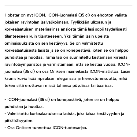
Hobstar on nyt ICON. ICON-juomalasi (35 cl) on ehdoton valinta
jokaisen ravintolan lasivalikoimaan. Tyylikkään ulkoasun ja
korkealaatuisen materiaalinsa ansiosta tämä lasi sopii täydellisesti
tilanteeseen kuin tilanteeseen. Yksi tämän lasin upeista
ominaisuuksista on sen kestävyys. Se on valmistettu
korkealaatuisesta lasista ja se on konepestävä, joten se on helppo
puhdistaa ja huoltaa. Tämä lasi on suunniteltu kestämään kiireistä
ravintolaympäristöä ja varmistamaan, että se kestää vuosia. ICON-
juomalasi (35 cl) on osa Oniksen maineikasta ICON-mallistoa. Lasin
kaunis kuvio lisää ripauksen eleganssia ja hienostuneisuutta, mikä
tekee siitä erottuvan missä tahansa pöydässä tai baarissa.
- ICON-juomalasi (35 cl) on konepestävä, joten se on helppo
puhdistaa ja huoltaa.
- Valmistettu korkealaatuisesta lasista, joka takaa kestävyyden ja
pitkäikäisyyden.
- Osa Oniksen tunnettua ICON-tuotesarjaa.