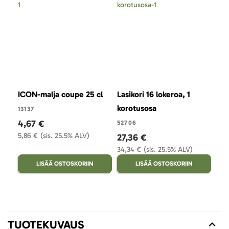
ICON-malja coupe 25 cl
Lasikori 16 lokeroa, 1
ICO
korotusosa
13137
131
4,67 €
4,
52706
5,86 €
(sis. 25.5% ALV)
5,71
27,36 €
34,34 €
(sis. 25.5% ALV)
LISÄÄ OSTOSKORIIN
LISÄÄ OSTOSKORIIN
TUOTEKUVAUS