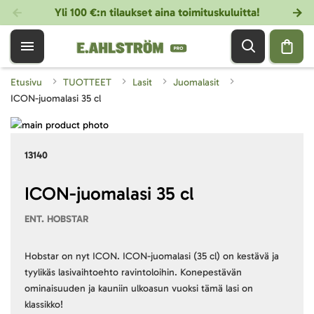
Yli 100 €:n tilaukset aina toimituskuluitta!
Etusivu
TUOTTEET
Lasit
Juomalasit
ICON-juomalasi 35 cl
Skip
to
Skip
13140
the
to
end
the
of
beginning
ICON-juomalasi 35 cl
the
of
ENT. HOBSTAR
images
the
gallery
images
gallery
Hobstar on nyt ICON. ICON-juomalasi (35 cl) on kestävä ja
tyylikäs lasivaihtoehto ravintoloihin. Konepestävän
ominaisuuden ja kauniin ulkoasun vuoksi tämä lasi on
klassikko!