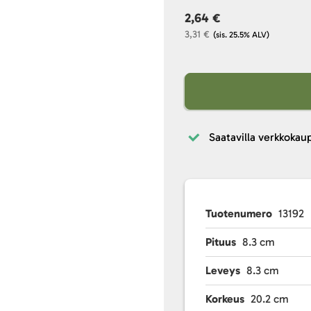
2,64 €
3,31 €
(sis. 25.5% ALV)
Saatavilla verkkokau
Tuotenumero
13192
Pituus
8.3 cm
Leveys
8.3 cm
Korkeus
20.2 cm