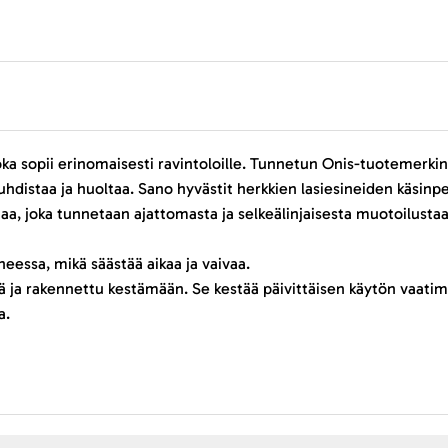
, joka sopii erinomaisesti ravintoloille. Tunnetun Onis-tuotemerkin
istaa ja huoltaa. Sano hyvästit herkkien lasiesineiden käsinpesun 
arjaa, joka tunnetaan ajattomasta ja selkeälinjaisesta muotoilusta
eessa, mikä säästää aikaa ja vaivaa.
ävä ja rakennettu kestämään. Se kestää päivittäisen käytön vaatim
a.