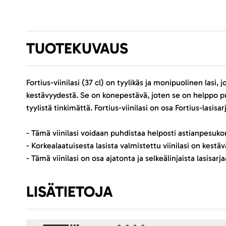
TUOTEKUVAUS
Fortius-viinilasi (37 cl) on tyylikäs ja monipuolinen lasi
kestävyydestä. Se on konepestävä, joten se on helppo puhd
tyylistä tinkimättä. Fortius-viinilasi on osa Fortius-lasis
- Tämä viinilasi voidaan puhdistaa helposti astianpesukon
- Korkealaatuisesta lasista valmistettu viinilasi on kest
- Tämä viinilasi on osa ajatonta ja selkeälinjaista lasisarja
LISÄTIETOJA