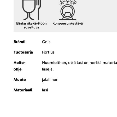
Elintarvikekäyttöön
Konepesunkestävä
soveltuva
Lisätietoja
Brändi
Onis
Tuotesarja
Fortius
Hoito-
Huomioithan, että lasi on herkkä materia
ohje
laseja.
Muoto
jalallinen
Materiaali
lasi