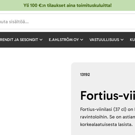
Yli 100 €:n tilaukset aina toimituskuluitta!
RENDIT JA SESONGIT
E.AHLSTRÖM OY
VASTUULLISUUS
KU
13192
Fortius-vii
Fortius-viinilasi (37 cl) on 
ravintoloihin. Se on asti
korkealaatuisesta lasista.