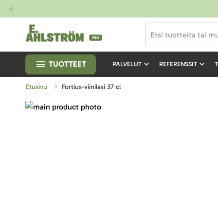
TUOTTEET
PALVELUT
REFERENSSIT
T
Etusivu
Fortius-viinilasi 37 cl
Skip
to
Skip
the
to
end
the
of
beginning
the
of
images
the
gallery
images
gallery