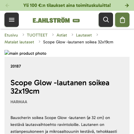
Yli 100 €:n tilaukset aina toimituskuluitta!
Etusivu
TUOTTEET
Astiat
Lautaset
Matalat lautaset
Scope Glow -lautanen soikea 32x19cm
Skip
to
Skip
20187
the
to
end
the
of
beginning
Scope Glow -lautanen soikea
the
of
32x19cm
images
the
gallery
images
HARMAA
gallery
Bauscherin soikea Scope Glow -lautanen (ø 32 cm) on
kestävä lautasvaihtoehto ravintoloille. Lautanen on
astianpesukoneen ja mikroaaltouunin kestävä, tehokkaasti