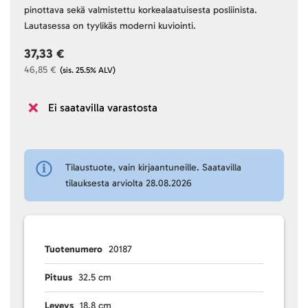
pinottava sekä valmistettu korkealaatuisesta posliinista.
Lautasessa on tyylikäs moderni kuviointi.
37,33 €
46,85 €
(sis. 25.5% ALV)
Ei saatavilla varastosta
Tilaustuote, vain kirjaantuneille. Saatavilla
tilauksesta arviolta 28.08.2026
Tuotenumero
20187
Pituus
32.5 cm
Leveys
18.8 cm