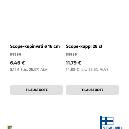
Scope-kupinvati ø 16 cm
Scope-kuppi 28 cl
Sco
16 
85596
85595
6,46 €
11,79 €
815
8,11 €
(sis. 25.5% ALV)
14,80 €
(sis. 25.5% ALV)
8,
10,7
TILAUSTUOTE
TILAUSTUOTE