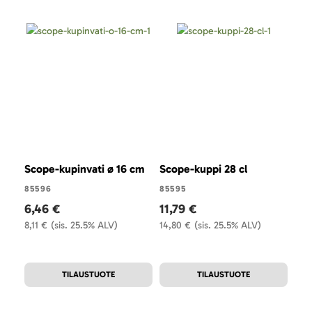
Scope-kupinvati ø 16 cm
Scope-kuppi 28 cl
Sco
16 
85596
85595
6,46 €
11,79 €
815
8,11 €
(sis. 25.5% ALV)
14,80 €
(sis. 25.5% ALV)
8,
10,7
TILAUSTUOTE
TILAUSTUOTE