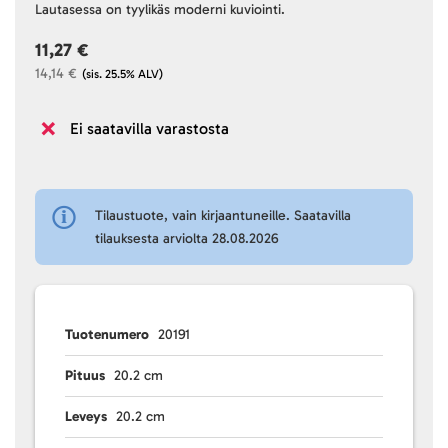
Lautasessa on tyylikäs moderni kuviointi.
11,27 €
14,14 €
(sis. 25.5% ALV)
Ei saatavilla varastosta
Tilaustuote, vain kirjaantuneille. Saatavilla
tilauksesta arviolta 28.08.2026
Tuotenumero
20191
Pituus
20.2 cm
Leveys
20.2 cm