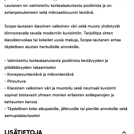
Lautanen on valmistettu korkealaatuisesta posliinista ja on
astianpesukoneen sekä mikroaaltouunin kestävä.
Scope-lautasen klassinen valkoinen väri sekä muoto yhdistyvät
kiinnostavalla tavalla moderniin kuviointiin. Tarjoilitpa sitten
klassikkoruokaa tai kokeilet uusia makuja, Scope-lautanen antaa
täydellisen alustan herkullisille annoksille.
- Valmistettu korkealaatuisesta posliinista kestävyyden ja
pitkäikäisyyden takaamiseksi
- Konepesunkestävä ja mikronkestävä
- Pinoutuva
- Klassinen valkoinen väri ja muotoilu sekä neutraali kuviointi
sopivat loistavasti yhteen monien erilaisten esillepanojen ja
kattausten kanssa
- Täydellinen koko alkupaloille, jälkiruoille tai pienille annoksille sekä
aamupalalautaseksi
LISÄTIETOJA