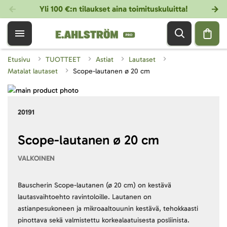
Yli 100 €:n tilaukset aina toimituskuluitta!
Etusivu
TUOTTEET
Astiat
Lautaset
Matalat lautaset
Scope-lautanen ø 20 cm
Skip
to
Skip
20191
the
to
end
the
of
beginning
Scope-lautanen ø 20 cm
the
of
VALKOINEN
images
the
gallery
images
gallery
Bauscherin Scope-lautanen (ø 20 cm) on kestävä
lautasvaihtoehto ravintoloille. Lautanen on
astianpesukoneen ja mikroaaltouunin kestävä, tehokkaasti
pinottava sekä valmistettu korkealaatuisesta posliinista.