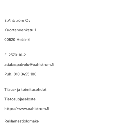
E.Ahlström Oy
Kuortaneenkatu 1
00520 Helsinki
FI 2570110-2
asiakaspalvelu@eahlstrom.fi
Puh.
010 3495 100
Tilaus- ja toimitusehdot
Tietosuojaseloste
https://www.eahlstrom.fi
Reklamaatiolomake