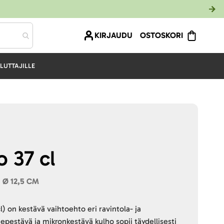
KIRJAUDU
OSTOSKORI
LUTTAJILLE
o 37 cl
 Ø 12,5 CM
) on kestävä vaihtoehto eri ravintola- ja
epestävä ja mikronkestävä kulho sopii täydellisesti