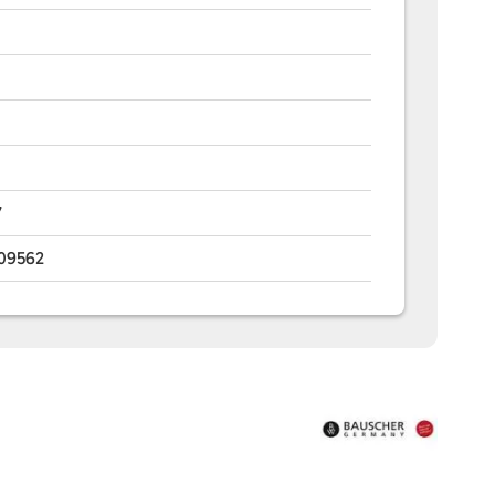
7
09562