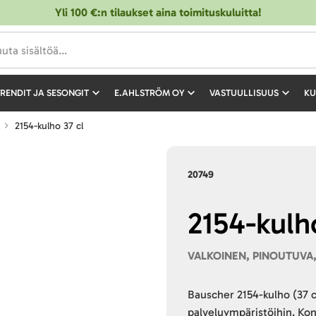
Yli 100 €:n tilaukset aina toimituskuluitta!
RENDIT JA SESONGIT
E.AHLSTRÖM OY
VASTUULLISUUS
KU
2154-kulho 37 cl
20749
2154-kulh
VALKOINEN, PINOUTUVA,
Bauscher 2154-kulho (37 cl
palveluympäristöihin. Kon