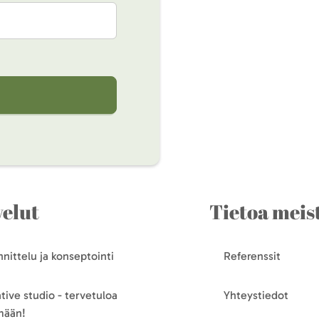
velut
Tietoa meis
nittelu ja konseptointi
Referenssit
tive studio - tervetuloa
Yhteystiedot
mään!