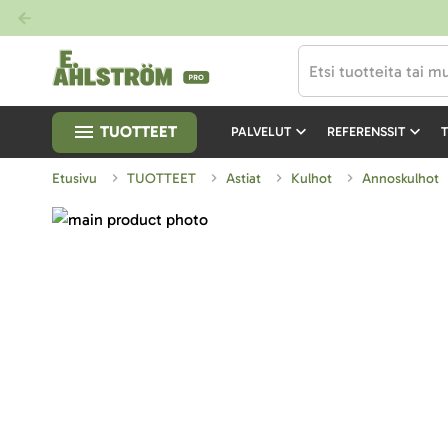
TUOTTEET
PALVELUT
REFERENSSIT
T
Etusivu
TUOTTEET
Astiat
Kulhot
Annoskulhot
Skip
to
Skip
the
to
end
the
of
beginning
the
of
images
the
gallery
images
gallery