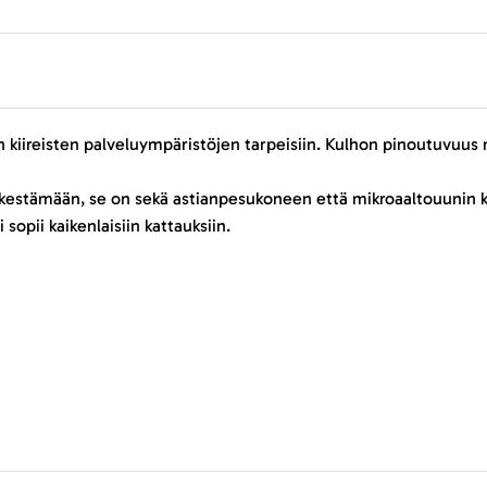
 kiireisten palveluympäristöjen tarpeisiin. Kulhon pinoutuvuus 
y kestämään, se on sekä astianpesukoneen että mikroaaltouunin k
sopii kaikenlaisiin kattauksiin.