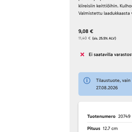
kiireisiin keittiöihin. Ku
Valmistettu laadukkaasta v
9,08 €
11,40 €
(sis. 25.5% ALV)
Ei saatavilla varastos
Tilaustuote, vain 
27.08.2026
Tuotenumero
20749
Pituus
12.7 cm