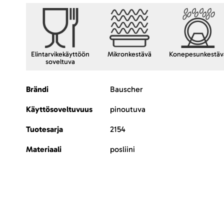
Elintarvikekäyttöön
Mikronkestävä
Konepesunkestäv
soveltuva
Lisätietoja
Brändi
Bauscher
Käyttösoveltuvuus
pinoutuva
Tuotesarja
2154
Materiaali
posliini