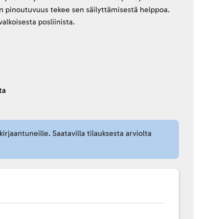
lhon pinoutuvuus tekee sen säilyttämisestä helppoa.
alkoisesta posliinista.
ta
kirjaantuneille. Saatavilla tilauksesta arviolta