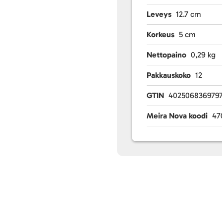
Leveys
12.7 cm
Korkeus
5 cm
Nettopaino
0,29 kg
Pakkauskoko
12
GTIN
402506836979
Meira Nova koodi
47