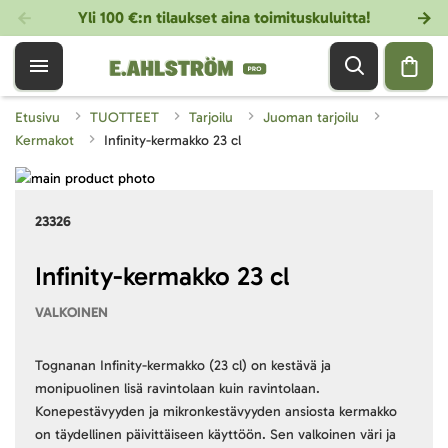
Yli 100 €:n tilaukset aina toimituskuluitta!
Etusivu
TUOTTEET
Tarjoilu
Juoman tarjoilu
Kermakot
Infinity-kermakko 23 cl
Skip
to
Skip
23326
the
to
end
the
of
beginning
Infinity-kermakko 23 cl
the
of
VALKOINEN
images
the
gallery
images
gallery
Tognanan Infinity-kermakko (23 cl) on kestävä ja
monipuolinen lisä ravintolaan kuin ravintolaan.
Konepestävyyden ja mikronkestävyyden ansiosta kermakko
on täydellinen päivittäiseen käyttöön. Sen valkoinen väri ja