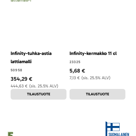
Infinity-tuhka-astia
Infinity-kermakko 11 cl
Inf
lattiamalli
23325
233
5,68 €
14
50958
7,13 €
(sis. 25.5% ALV)
18,
354,29 €
444,63 €
(sis. 25.5% ALV)
TILAUSTUOTE
TILAUSTUOTE