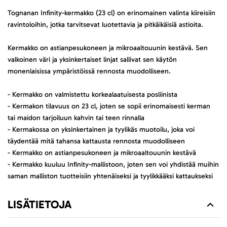
Tognanan Infinity-kermakko (23 cl) on erinomainen valinta kiireisiin
ravintoloihin, jotka tarvitsevat luotettavia ja pitkäikäisiä astioita.
Kermakko on astianpesukoneen ja mikroaaltouunin kestävä. Sen
valkoinen väri ja yksinkertaiset linjat sallivat sen käytön
monenlaisissa ympäristöissä rennosta muodolliseen.
- Kermakko on valmistettu korkealaatuisesta posliinista
- Kermakon tilavuus on 23 cl, joten se sopii erinomaisesti kerman
tai maidon tarjoiluun kahvin tai teen rinnalla
- Kermakossa on yksinkertainen ja tyylikäs muotoilu, joka voi
täydentää mitä tahansa kattausta rennosta muodolliseen
- Kermakko on astianpesukoneen ja mikroaaltouunin kestävä
- Kermakko kuuluu Infinity-mallistoon, joten sen voi yhdistää muihin
saman malliston tuotteisiin yhtenäiseksi ja tyylikkääksi kattaukseksi
LISÄTIETOJA