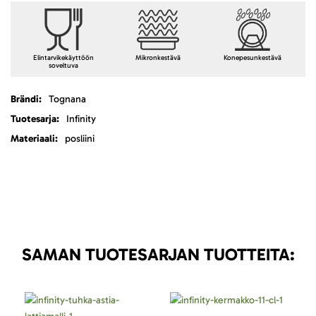
Elintarvikekäyttöön
Mikronkestävä
Konepesunkestävä
soveltuva
Lisätietoja
Tognana
Infinity
posliini
SAMAN TUOTESARJAN TUOTTEITA: