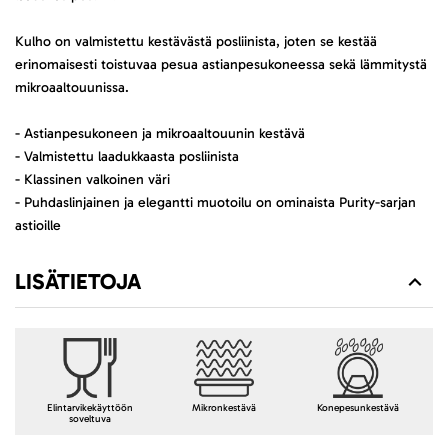
Kulho on valmistettu kestävästä posliinista, joten se kestää
erinomaisesti toistuvaa pesua astianpesukoneessa sekä lämmitystä
mikroaaltouunissa.
- Astianpesukoneen ja mikroaaltouunin kestävä
- Valmistettu laadukkaasta posliinista
- Klassinen valkoinen väri
- Puhdaslinjainen ja elegantti muotoilu on ominaista Purity-sarjan
astioille
LISÄTIETOJA
Elintarvikekäyttöön
Mikronkestävä
Konepesunkestävä
soveltuva