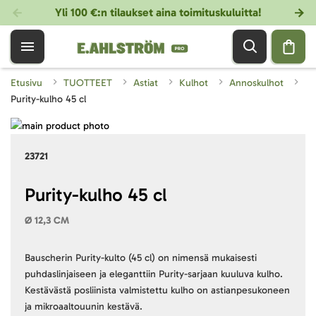
Yli 100 €:n tilaukset aina toimituskuluitta!
Etusivu
TUOTTEET
Astiat
Kulhot
Annoskulhot
Purity-kulho 45 cl
Skip
to
Skip
23721
the
to
end
the
of
beginning
Purity-kulho 45 cl
the
of
Ø 12,3 CM
images
the
gallery
images
gallery
Bauscherin Purity-kulto (45 cl) on nimensä mukaisesti
puhdaslinjaiseen ja eleganttiin Purity-sarjaan kuuluva kulho.
Kestävästä posliinista valmistettu kulho on astianpesukoneen
ja mikroaaltouunin kestävä.