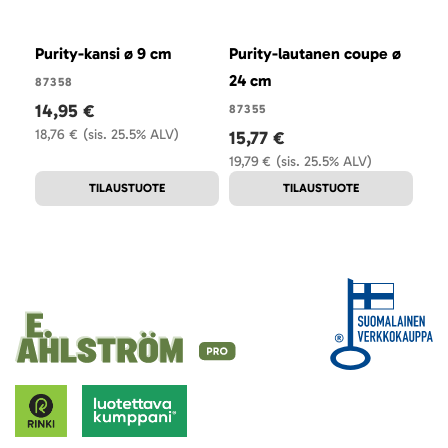
Purity-kansi ø 9 cm
Purity-lautanen coupe ø
Pur
24 cm
27 
87358
14,95 €
87355
815
18,76 €
(sis. 25.5% ALV)
15,77 €
36
19,79 €
(sis. 25.5% ALV)
46,
TILAUSTUOTE
TILAUSTUOTE