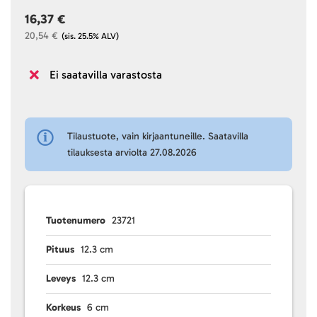
16,37 €
20,54 €
(sis. 25.5% ALV)
Ei saatavilla varastosta
Tilaustuote, vain kirjaantuneille. Saatavilla
tilauksesta arviolta 27.08.2026
Tuotenumero
23721
Pituus
12.3 cm
Leveys
12.3 cm
Korkeus
6 cm